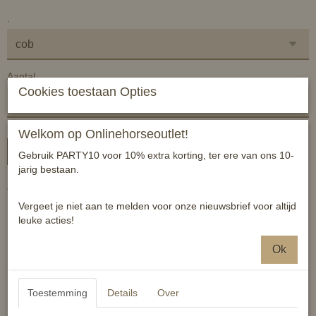
.
Aantal
Cookies toestaan Opties
Welkom op Onlinehorseoutlet!
In winkelwagen
Gebruik PARTY10 voor 10% extra korting, ter ere van ons 10-
jarig bestaan.
Ontzetten leuk halster met de bekende Starts and Stripes.
Vergeet je niet aan te melden voor onze nieuwsbrief voor altijd
Maat pony tm full
leuke acties!
Kleur navy, design zoals op foto
Ok
Kopstuk, bakstuk en neusriem zacht gevoerd met fleece.
Reacties
Toestemming
Details
Over