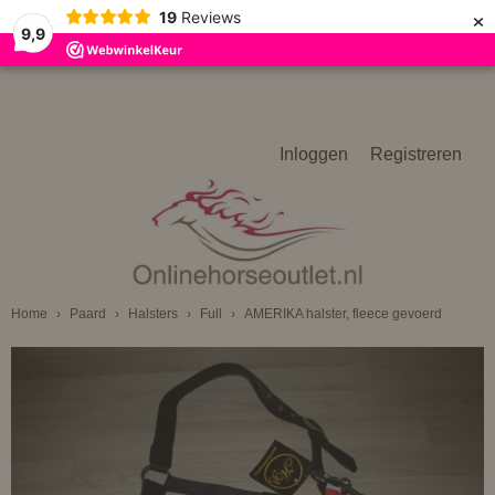
×
19
Reviews
9,9
Inloggen
Registreren
Home
›
Paard
›
Halsters
›
Full
›
AMERIKA halster, fleece gevoerd