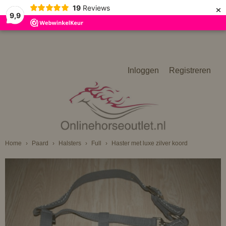
×
19
Reviews
9,9
Inloggen
Registreren
Home
›
Paard
›
Halsters
›
Full
›
Haster met luxe zilver koord