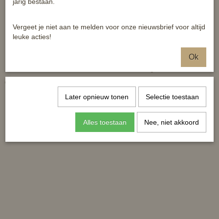
jarig bestaan.
Vergeet je niet aan te melden voor onze nieuwsbrief voor altijd
leuke acties!
Ok
LUXE leren halster Inscribe
Horka bont gevoerd
€ 69,95
€ 13,50
Later opnieuw tonen
Selectie toestaan
Alles toestaan
Nee, niet akkoord