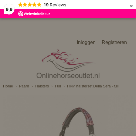
×
19
Reviews
9,9
Inloggen
Registreren
Home
›
Paard
›
Halsters
›
Full
›
HKM halsterset Della Sera - full