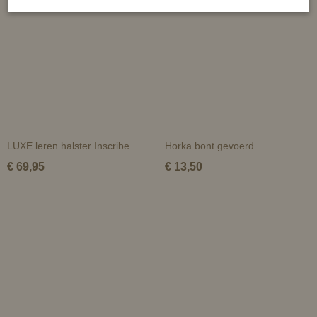
LUXE leren halster Inscribe
Horka bont gevoerd
€ 69,95
€ 13,50