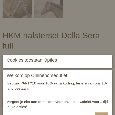
HKM halsterset Della Sera -
full
€ 29,95
(inclusief btw 21%)
Cookies toestaan Opties
✓
Op voorraad
Aantal
Welkom op Onlinehorseoutlet!
Gebruik PARTY10 voor 10% extra korting, ter ere van ons 10-
jarig bestaan.
Vergeet je niet aan te melden voor onze nieuwsbrief voor altijd
In winkelwagen
leuke acties!