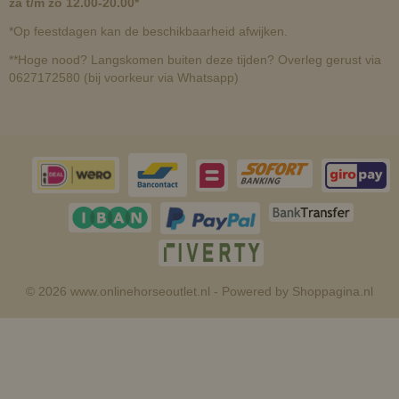
za t/m zo 12.00-20.00*
*Op feestdagen kan de beschikbaarheid afwijken.
**Hoge nood? Langskomen buiten deze tijden? Overleg gerust via
0627172580 (bij voorkeur via Whatsapp)
© 2026 www.onlinehorseoutlet.nl - Powered by Shoppagina.nl