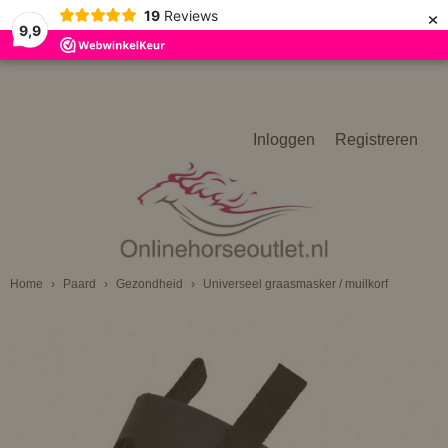
×
19
Reviews
9,9
Inloggen
Registreren
Home
›
Paard
›
Gezondheid
›
Universeel graasmasker / muilkorf