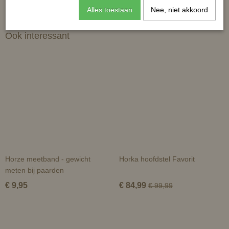
Alles toestaan
Nee, niet akkoord
Ook interessant
Horze meetband - gewicht
Horka hoofdstel Favorit
meten bij paarden
€ 9,95
€ 84,99
€ 99,99