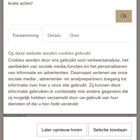
Universeel te gebruiken
leuke acties!
Klittenbandriem voor bevestiging aan het halster
Milieuvriendelijk natuurlijk rubber
Ok
Zacht gevoerd
Makkelijk af te nemen
Toestemming
Details
Over
Doorsnede ter hoogte van neus, per maat:
XS 14cm
Op deze website worden cookies gebruikt
Cookies worden door ons gebruikt voor verkeersanalyse, het
S 16cm
aanbieden van sociale media-functies en het personaliseren
M 18cm
van informatie en advertenties. Daarnaast verlenen we onze
sociale media-, advertentie- en analysepartners toegang tot
L 20cm
informatie over hoe u onze site gebruikt. Zij kunnen deze
informatie gebruiken in combinatie met andere gegevens die
Maten zijn rond gemeten, doordat het product flexibel is zal hij
zij mogelijk hebben verzameld door uw gebruik van hun
meevormen naar de hoofd en kauwbeweging van het paard of de
diensten of die u hen hebt verstrekt.
pony.
Reacties
Later opnieuw tonen
Selectie toestaan