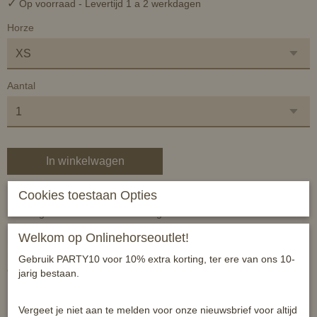
✓
Op voorraad
- Levertijd 1 a 2 werkdagen
Horze
Aantal
In winkelwagen
Cookies toestaan Opties
Dit rubberen graasmaker is zeer praktisch en kan worden
bevestigd aan het ieder willekeurig halster door middel van
klittenbandsluitingen. Hij gemaakt van milieuvriendelijk natuurlijk
Welkom op Onlinehorseoutlet!
rubber dat veilig kan worden gebruikt en eenvoudig schoon te
maken is. Het deel om de neus is gevoerd met ectra zacht leer om
Gebruik PARTY10 voor 10% extra korting, ter ere van ons 10-
eventuele drukking of verwonding te voorkomen.
jarig bestaan.
Eigenschappen:
Vergeet je niet aan te melden voor onze nieuwsbrief voor altijd