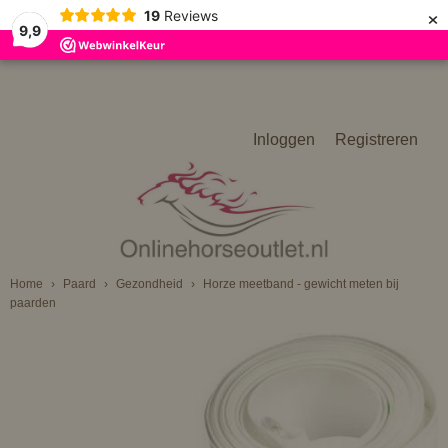
×
19
Reviews
9,9
Inloggen
Registreren
Home
›
Paard
›
Gezondheid
›
Horze meetband - gewicht meten bij
paarden