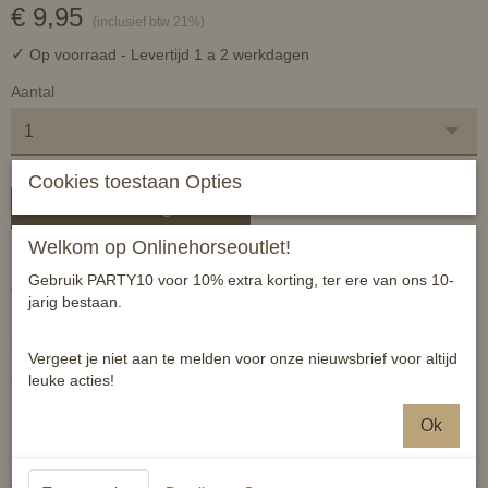
€ 9,95
(inclusief btw 21%)
✓
Op voorraad
- Levertijd 1 a 2 werkdagen
Aantal
Cookies toestaan Opties
In winkelwagen
Welkom op Onlinehorseoutlet!
Met dit meetlint kun je het gewicht van je paard of pony eenvoudig
Gebruik PARTY10 voor 10% extra korting, ter ere van ons 10-
checken en bijhouden.
jarig bestaan.
Hij helpt je bij een juist voedingsschema en ondersteund hiermee
het welzijn.
Vergeet je niet aan te melden voor onze nieuwsbrief voor altijd
Op het lint staat de omtrek in cm/inch en het gewicht in kg/lbs
leuke acties!
Ok
Specificaties
Productcode
6438076179957