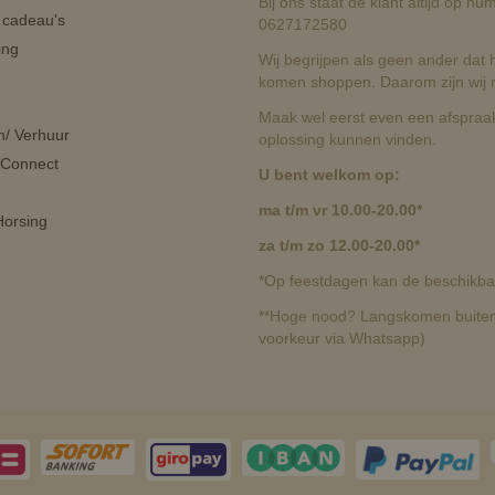
Bij ons staat de klant altijd op 
n cadeau's
0627172580
ing
Wij begrijpen als geen ander dat he
komen shoppen. Daarom zijn wij r
Maak wel eerst even een afspraak
n/ Verhuur
oplossing kunnen vinden.
 Connect
U bent welkom op:
ma t/m vr 10.00-20.00*
orsing
za t/m zo 12.00-20.00*
*Op feestdagen kan de beschikbaa
**Hoge nood? Langskomen buiten 
voorkeur via Whatsapp)