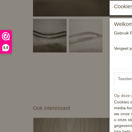
Cookies
Welkom 
Gebruik P
9,9
Vergeet j
Toeste
Op deze w
Cookies w
Ook interessant
media-fun
we onze s
u onze si
gegevens 
hen hebt 