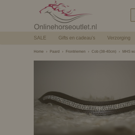
SALE
Gifts en cadeau's
Verzorging
Home
›
Paard
›
Frontriemen
›
Cob (38-40cm)
›
MHS wav