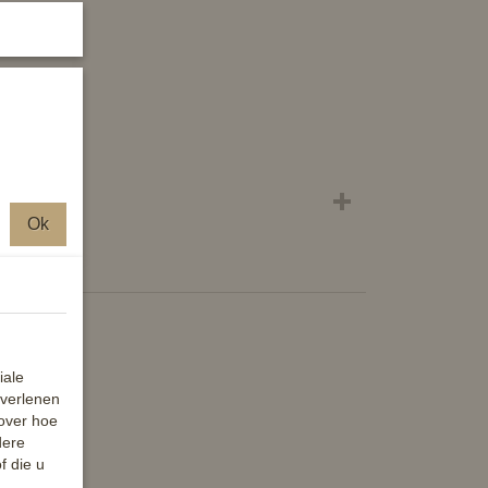
.
.
Ok
iale
 verlenen
 over hoe
dere
f die u