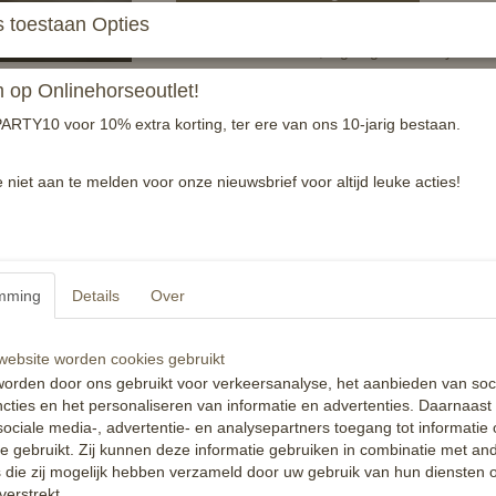
 toestaan Opties
Luxe wave frontriem, ingelegd met chrystallen
Zilveren basis voor de helder witte chrystallen
op Onlinehorseoutlet!
Bruin leer
ARTY10 voor 10% extra korting, ter ere van ons 10-jarig bestaan.
Handgemaakt!
e niet aan te melden voor onze nieuwsbrief voor altijd leuke acties!
Reacties
mming
Details
Over
ebsite worden cookies gebruikt
orden door ons gebruikt voor verkeersanalyse, het aanbieden van soc
cties en het personaliseren van informatie en advertenties. Daarnaast
ociale media-, advertentie- en analysepartners toegang tot informatie
te gebruikt. Zij kunnen deze informatie gebruiken in combinatie met an
die zij mogelijk hebben verzameld door uw gebruik van hun diensten o
verstrekt.