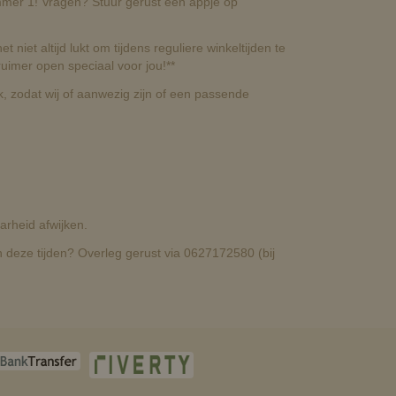
nummer 1! Vragen? Stuur gerust een appje op
t niet altijd lukt om tijdens reguliere winkeltijden te
uimer open speciaal voor jou!**
, zodat wij of aanwezig zijn of een passende
rheid afwijken.
deze tijden? Overleg gerust via 0627172580 (bij