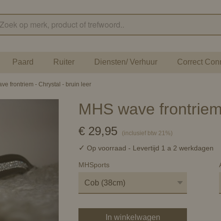
Paard
Ruiter
Diensten/ Verhuur
Correct Con
e frontriem - Chrystal - bruin leer
MHS wave frontriem -
€ 29,95
(inclusief btw 21%)
✓
Op voorraad
- Levertijd 1 a 2 werkdagen
MHSports
In winkelwagen