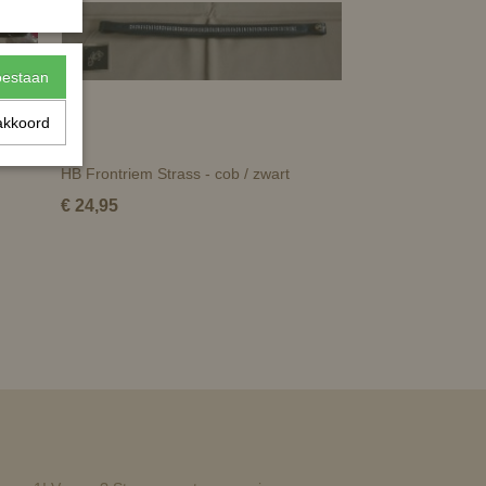
toestaan
akkoord
HB Frontriem Strass - cob / zwart
€ 24,95