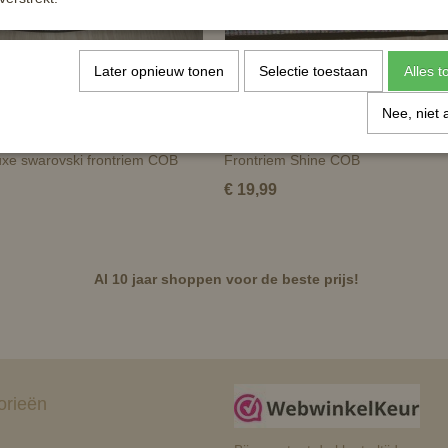
Later opnieuw tonen
Selectie toestaan
Alles 
Nee, niet 
xe swarovski frontriem COB
Frontriem Shine COB
€ 19,99
Al 10 jaar shoppen voor de beste prijs!
orieën