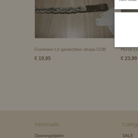
Frontriem LV gevlochten strass COB
Horze Lu
€ 19,95
€ 23,99
Informatie
Categ
Openingstijden
SALE