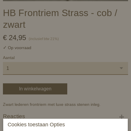
HB Frontriem Strass - cob /
zwart
€ 24,95
(inclusief btw 21%)
✓
Op voorraad
Aantal
In winkelwagen
Zwart lederen frontriem met luxe strass stenen inleg.
Reacties
Cookies toestaan Opties