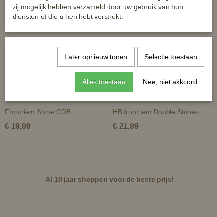
zij mogelijk hebben verzameld door uw gebruik van hun
diensten of die u hen hebt verstrekt.
Later opnieuw tonen
Selectie toestaan
Alles toestaan
Nee, niet akkoord
Frontriem Shine COB
HB frontriem Double Stones
€ 19,99
€ 21,99
Al 10 jaar shoppen voor de beste prijs!