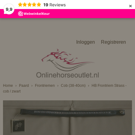
×
19
Reviews
9,9
Inloggen
Registreren
Home
›
Paard
›
Frontriemen
›
Cob (38-40cm)
›
HB Frontriem Strass -
cob / zwart