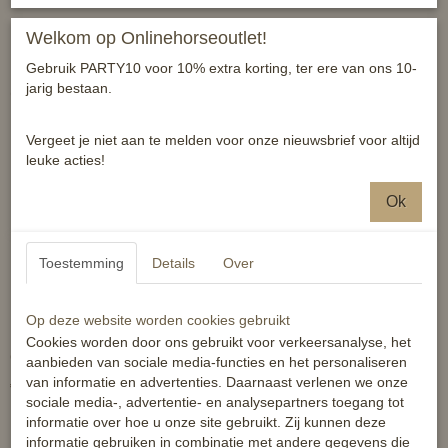
Welkom op Onlinehorseoutlet!
Gebruik PARTY10 voor 10% extra korting, ter ere van ons 10-
jarig bestaan.
Ook interessant
Vergeet je niet aan te melden voor onze nieuwsbrief voor altijd
leuke acties!
Ok
Toestemming
Details
Over
Op deze website worden cookies gebruikt
Frontriem LV gevlochten strass
Horze Luxe swarovski frontriem
Cookies worden door ons gebruikt voor verkeersanalyse, het
COB
COB
aanbieden van sociale media-functies en het personaliseren
van informatie en advertenties. Daarnaast verlenen we onze
€ 19,95
€ 23,99
sociale media-, advertentie- en analysepartners toegang tot
informatie over hoe u onze site gebruikt. Zij kunnen deze
informatie gebruiken in combinatie met andere gegevens die