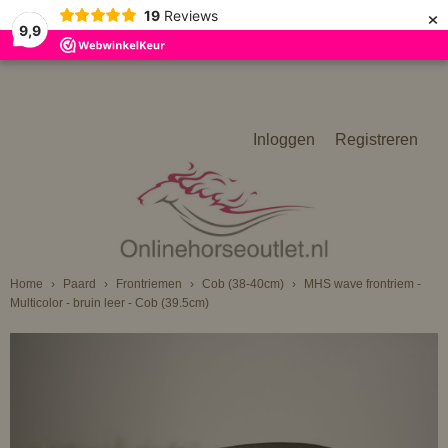
×
19
Reviews
9,9
Inloggen
Registreren
Home
›
Paard
›
Frontriemen
›
Cob (38-40cm)
›
MHS wave frontriem -
Multicolor - bruin leer - Cob (39.5cm)