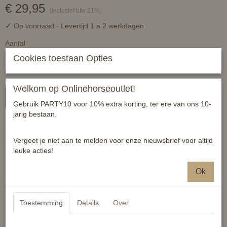
€ 29,95
(inclusief btw 21%)
✓
Op voorraad
- Levertijd 1 a 2 werkdagen
Aantal
Cookies toestaan Opties
Welkom op Onlinehorseoutlet!
In winkelwagen
Gebruik PARTY10 voor 10% extra korting, ter ere van ons 10-
jarig bestaan.
Handgemaakte frontriem in wave model. Unieke frontriem waar
geen 2 van zijn!
Vergeet je niet aan te melden voor onze nieuwsbrief voor altijd
Bruin leer.
leuke acties!
Reacties
Ok
Toestemming
Details
Over