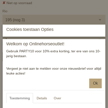
✘
Niet op voorraad
Rio
Cookies toestaan Opties
Aantal
Welkom op Onlinehorseoutlet!
Gebruik PARTY10 voor 10% extra korting, ter ere van ons 10-
jarig bestaan.
In winkelwagen
Vergeet je niet aan te melden voor onze nieuwsbrief voor altijd
HB Holland showdeken going to Rio
leuke acties!
Luxe polar fleece deken met speciale applicaties op het borst en
halsstuk en op de bil.
Ok
Reacties
Toestemming
Details
Over