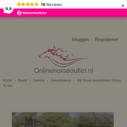
×
19
Reviews
9,9
Inloggen
Registreren
Home
›
Paard
›
Dekens
›
Zweetdekens
›
HB Show zweetdeken Going
To Rio