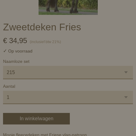
Zweetdeken Fries
€ 34,95
(inclusief btw 21%)
✓
Op voorraad
Naamloze set
Aantal
In winkelwagen
Mooie fleecedeken met Friese vlag-patroon.