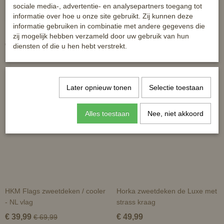
sociale media-, advertentie- en analysepartners toegang tot
informatie over hoe u onze site gebruikt. Zij kunnen deze
Supreme fleecedeken
HB Show zweetdeken Going To
informatie gebruiken in combinatie met andere gegevens die
Rio
zij mogelijk hebben verzameld door uw gebruik van hun
€ 33,95
€ 49,95
diensten of die u hen hebt verstrekt.
Later opnieuw tonen
Selectie toestaan
Alles toestaan
Nee, niet akkoord
HKM Flags zweetdeken / cooler
Horka zweetdeken de Luxe met
- NL vlag
strass kraag
€ 39,99
€ 49,99
€ 69,99