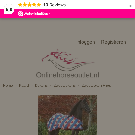
×
19
Reviews
9,9
Inloggen
Registreren
Home
›
Paard
›
Dekens
›
Zweetdekens
›
Zweetdeken Fries