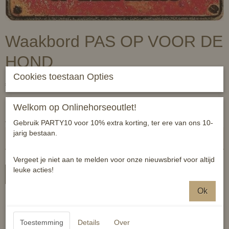
Waakbord PAS OP VOOR DE
HOND
Cookies toestaan Opties
€ 6,99
(inclusief btw 21%)
✓
Op voorraad
Welkom op Onlinehorseoutlet!
Aantal
Gebruik PARTY10 voor 10% extra korting, ter ere van ons 10-
jarig bestaan.
Vergeet je niet aan te melden voor onze nieuwsbrief voor altijd
leuke acties!
In winkelwagen
Ok
Horka waakbord metaal
Formaat: 21cm hoog en 15 cm breed
Toestemming
Details
Over
Per stuk verpakt.