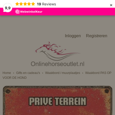
×
19
Reviews
9,9
Inloggen
Registreren
Home
›
Gifts en cadeau's
›
Waakbord / muurplaatjes
›
Waakbord PAS OP
VOOR DE HOND