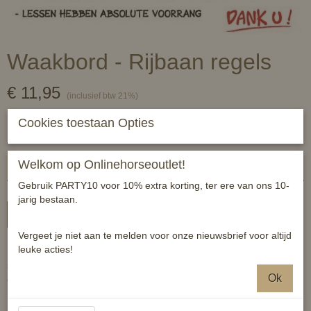
Waakbord - Rijbaan regels
€ 11,95
(inclusief btw 21%)
✘
Niet op voorraad
Cookies toestaan Opties
Aantal
Welkom op Onlinehorseoutlet!
Gebruik PARTY10 voor 10% extra korting, ter ere van ons 10-
jarig bestaan.
In winkelwagen
Vergeet je niet aan te melden voor onze nieuwsbrief voor altijd
leuke acties!
Kunststof bordje met vrolijke opdruk. Grappige bordjes met een
serieuze ondertoon. Hang hem aan de muur, bij de stal, of waar
Ok
dan ook en breng een lach op een ieders gezicht.