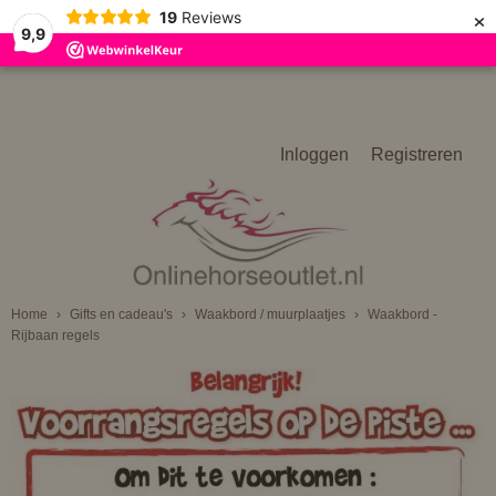
×
19
Reviews
9,9
Inloggen
Registreren
Home
›
Gifts en cadeau's
›
Waakbord / muurplaatjes
›
Waakbord -
Rijbaan regels