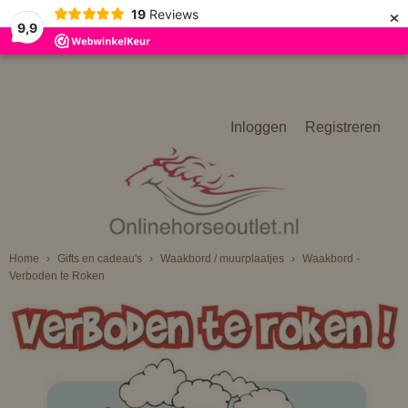
×
19
Reviews
9,9
Inloggen
Registreren
Home
›
Gifts en cadeau's
›
Waakbord / muurplaatjes
›
Waakbord -
Verboden te Roken