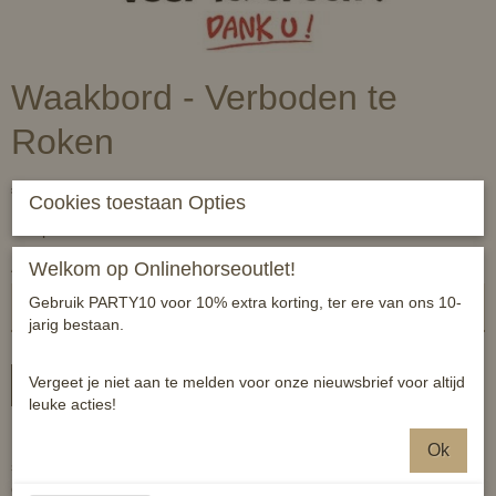
Waakbord - Verboden te
Roken
€ 11,95
(inclusief btw 21%)
Cookies toestaan Opties
✓
Op voorraad
Aantal
Welkom op Onlinehorseoutlet!
Gebruik PARTY10 voor 10% extra korting, ter ere van ons 10-
jarig bestaan.
Vergeet je niet aan te melden voor onze nieuwsbrief voor altijd
In winkelwagen
leuke acties!
Kunststof bordje met vrolijke opdruk. Grappige bordjes met een
Ok
serieuze ondertoon. Hang hem aan de muur, bij de stal, of waar
dan ook en breng een lach op een ieders gezicht.