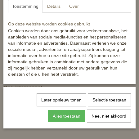
Toestemming
Details
Over
Specificaties
Productcode
8720574869668
Op deze website worden cookies gebruikt
Cookies worden door ons gebruikt voor verkeersanalyse, het
EAN code
8720574869668
aanbieden van sociale media-functies en het personaliseren
Reacties
van informatie en advertenties. Daarnaast verlenen we onze
sociale media-, advertentie- en analysepartners toegang tot
informatie over hoe u onze site gebruikt. Zij kunnen deze
informatie gebruiken in combinatie met andere gegevens die
zij mogelijk hebben verzameld door uw gebruik van hun
diensten of die u hen hebt verstrekt.
Ook interessant
Later opnieuw tonen
Selectie toestaan
Alles toestaan
Nee, niet akkoord