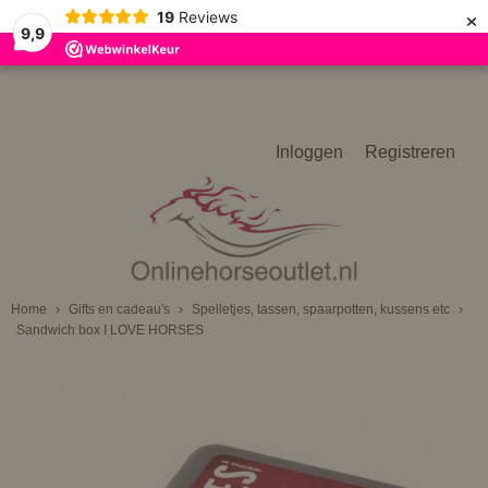
×
19
Reviews
9,9
Inloggen
Registreren
Home
›
Gifts en cadeau's
›
Spelletjes, tassen, spaarpotten, kussens etc
›
Sandwich box I LOVE HORSES