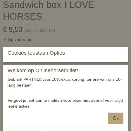
Sandwich box I LOVE
HORSES
€ 9,50
(inclusief btw 21%)
✓
Op voorraad
Aantal
Cookies toestaan Opties
Welkom op Onlinehorseoutlet!
Gebruik PARTY10 voor 10% extra korting, ter ere van ons 10-
In winkelwagen
jarig bestaan.
Ben jij helemaal paardengek? Dan mag deze broodtrommel niet bij
Vergeet je niet aan te melden voor onze nieuwsbrief voor altijd
jou ontbreken in de pauze!
leuke acties!
HB Sandwichbox I Love Horses geleverd met glitter elastiek
Ok
Afmeting: 18x6x13cm