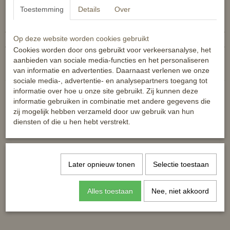
Specificaties
Toestemming
Details
Over
Productcode
4029753166364
Op deze website worden cookies gebruikt
EAN code
4029753166364
Cookies worden door ons gebruikt voor verkeersanalyse, het
Reacties
aanbieden van sociale media-functies en het personaliseren
van informatie en advertenties. Daarnaast verlenen we onze
sociale media-, advertentie- en analysepartners toegang tot
informatie over hoe u onze site gebruikt. Zij kunnen deze
informatie gebruiken in combinatie met andere gegevens die
zij mogelijk hebben verzameld door uw gebruik van hun
diensten of die u hen hebt verstrekt.
Ook interessant
Later opnieuw tonen
Selectie toestaan
Alles toestaan
Nee, niet akkoord