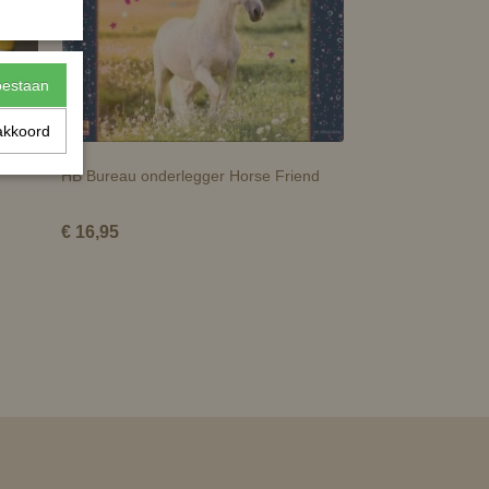
toestaan
akkoord
HB Bureau onderlegger Horse Friend
€ 16,95