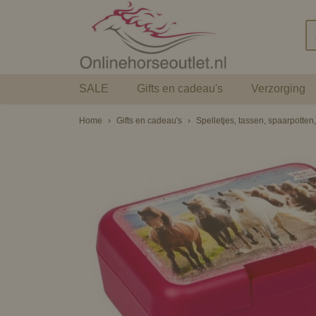
SALE
Gifts en cadeau's
Verzorging
Home
›
Gifts en cadeau's
›
Spelletjes, tassen, spaarpotten