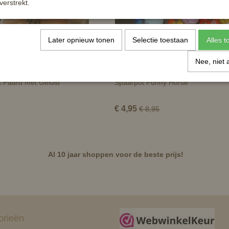
verstrekt.
Later opnieuw tonen
Selectie toestaan
Alles 
Nee, niet 
 Paard met Geluid
Spaarpot Funny Horse
€ 4,95
€ 8,95
Al 10 jaar shoppen voor de beste prijs!
orieën