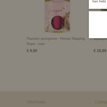
hen hebt 
Paarden springtouw - Horses Skipping
Spaarpot
Rope - roze
€ 9,90
€ 16,99
Informatie
Categ