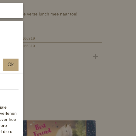
ijk overal je verse lunch mee naar toe!
4029753166319
4029753166319
Ok
iale
 verlenen
 over hoe
dere
f die u