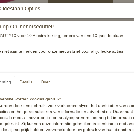
 toestaan Opties
Met deze super hippe lunchbox neem je makkel
op Onlinehorseoutlet!
Specificaties
ARTY10 voor 10% extra korting, ter ere van ons 10-jarig bestaan.
Productcode
EAN code
e niet aan te melden voor onze nieuwsbrief voor altijd leuke acties!
Reacties
mming
Details
Over
ebsite worden cookies gebruikt
orden door ons gebruikt voor verkeersanalyse, het aanbieden van soc
cties en het personaliseren van informatie en advertenties. Daarnaast
ociale media-, advertentie- en analysepartners toegang tot informatie
te gebruikt. Zij kunnen deze informatie gebruiken in combinatie met an
die zij mogelijk hebben verzameld door uw gebruik van hun diensten o