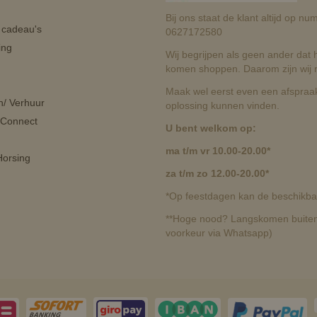
Bij ons staat de klant altijd op 
n cadeau's
0627172580
ing
Wij begrijpen als geen ander dat he
komen shoppen. Daarom zijn wij r
Maak wel eerst even een afspraak
n/ Verhuur
oplossing kunnen vinden.
 Connect
U bent welkom op:
ma t/m vr 10.00-20.00*
orsing
za t/m zo 12.00-20.00*
*Op feestdagen kan de beschikbaa
**Hoge nood? Langskomen buiten 
voorkeur via Whatsapp)