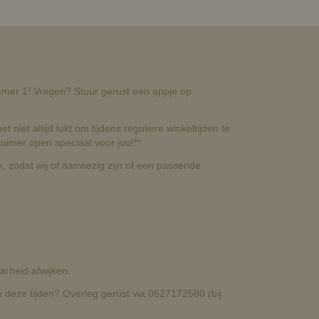
nummer 1! Vragen? Stuur gerust een appje op
t niet altijd lukt om tijdens reguliere winkeltijden te
uimer open speciaal voor jou!**
, zodat wij of aanwezig zijn of een passende
rheid afwijken.
deze tijden? Overleg gerust via 0627172580 (bij