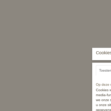
Cookies
Toeste
Op deze w
Cookies w
media-fun
we onze s
u onze si
gegevens 