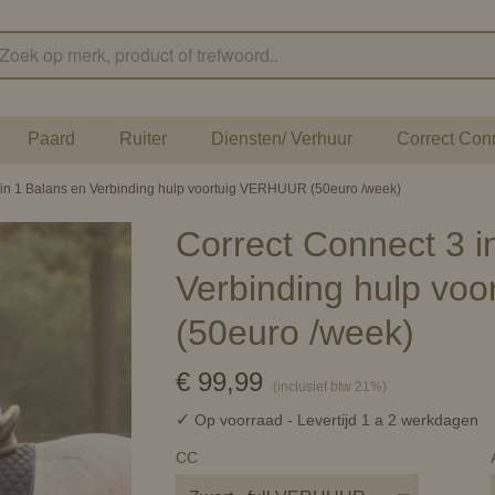
Paard
Ruiter
Diensten/ Verhuur
Correct Con
 in 1 Balans en Verbinding hulp voortuig VERHUUR (50euro /week)
Correct Connect 3 i
Verbinding hulp vo
(50euro /week)
€ 99,99
(inclusief btw 21%)
✓
Op voorraad
- Levertijd 1 a 2 werkdagen
CC