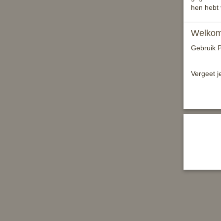
hen hebt 
Welkom 
Gebruik P
Vergeet j