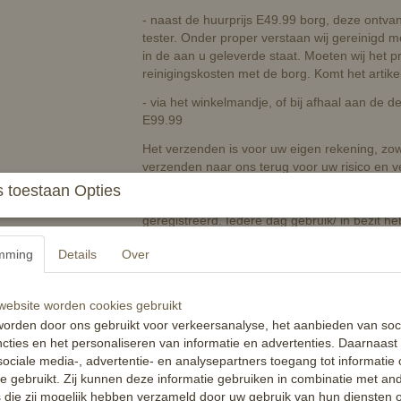
- naast de huurprijs E49.99 borg, deze ontvang
tester. Onder proper verstaan wij gereinigd me
in de aan u geleverde staat. Moeten wij het 
reinigingskosten met de borg. Komt het artike
- via het winkelmandje, of bij afhaal aan de 
E99.99
Het verzenden is voor uw eigen rekening, zowe
verzenden naar ons terug voor uw risico en v
van verzending is leading als 'datum van in
 toestaan Opties
testperiode gaat in op het moment van ontvan
geregistreerd. Iedere dag gebruik/ in bezit 
dag E5,- extra huur.
mming
Details
Over
Overtuigd en koopt u het product binnen deze
Meer informatie over dit innovatieve hulpmidd
ebsite worden cookies gebruikt
Dit product is niet afhankelijk van een hefb
orden door ons gebruikt voor verkeersanalyse, het aanbieden van soc
dwingt het hoofd van een paard niet in een v
cties en het personaliseren van informatie en advertenties. Daarnaast
daarvan het juiste voorwaartse GEVOEL te vin
ociale media-, advertentie- en analysepartners toegang tot informatie
te gebruikt. Zij kunnen deze informatie gebruiken in combinatie met an
De T-Grips die aan de borstplaat zijn bevesti
die zij mogelijk hebben verzameld door uw gebruik van hun diensten o