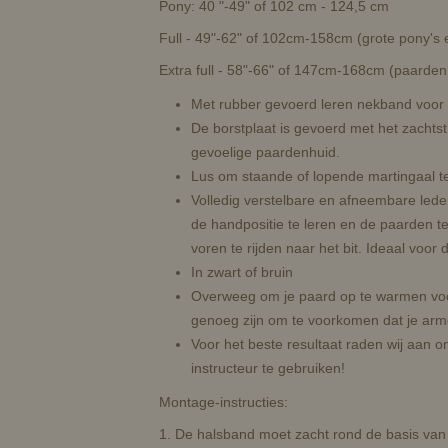
Pony: 40 "-49" of 102 cm - 124,5 cm
Full - 49"-62" of 102cm-158cm (grote pony's 
Extra full - 58"-66" of 147cm-168cm (paarde
Met rubber gevoerd leren nekband voor
De borstplaat is gevoerd met het zachtst
gevoelige paardenhuid.
Lus om staande of lopende martingaal t
Volledig verstelbare en afneembare leder
de handpositie te leren en de paarden te
voren te rijden naar het bit. Ideaal voo
In zwart of bruin
Overweeg om je paard op te warmen voord
genoeg zijn om te voorkomen dat je ar
Voor het beste resultaat raden wij aan 
instructeur te gebruiken!
Montage-instructies:
1. De halsband moet zacht rond de basis van