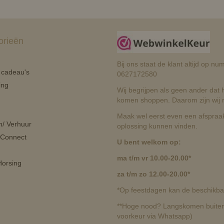
orieën
Bij ons staat de klant altijd op 
n cadeau's
0627172580
ing
Wij begrijpen als geen ander dat he
komen shoppen. Daarom zijn wij r
Maak wel eerst even een afspraak
n/ Verhuur
oplossing kunnen vinden.
 Connect
U bent welkom op:
ma t/m vr 10.00-20.00*
orsing
za t/m zo 12.00-20.00*
*Op feestdagen kan de beschikbaa
**Hoge nood? Langskomen buiten 
voorkeur via Whatsapp)