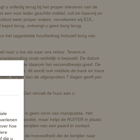
t u volledig terug bij het proper inleveren van de
t een voor leder geschikt middel, vuil en haarvrij en
product weer proper maken, verrekenen wij E15,-
l kapot terug, ontvangt u geen borg terug.
deur het opgestelde huurbedrag inclusief borg van
l naar u toe als naar ons retour. Tevens is
erantwoording zoals wettelijk is bepaald. De datum
leveren'. Bewaar daarom het verzendbewijs goed. De
gen van ons, dit wordt ook middels de track en trace
hebben, langer dan de afgesproken 7 dagen geeft per
 testweek? Dan vervalt de huur aan u.
el:
oomwerking en is geen vorm van manipulatie. Het
iale
ergrendelde positie, maar helpt de RUITER in plaats
 verlenen
den bij het berijden van een paard in contact.
 over hoe
dere
gd, beperken de hoeveelheid die de berijder naar
f die u