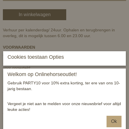
In winkelwagen
Verhuur per kalenderdag/ 24uur. Ophalen en terugbrengen in
overleg, dit is mogelijk tussen 6.00 en 23.00 uur.
VOORWAARDEN
Wij verhuren met liefde onze producten aan klanten die niet alles
Cookies toestaan Opties
zelf aan kunnen schaffen. Uiteraard zijn hier een paar spelregels
voor opgesteld:
Welkom op Onlinehorseoutlet!
U betaald:
Gebruik PARTY10 voor 10% extra korting, ter ere van ons 10-
- een huurprijs van 30 euro voor 1 dag. Het is aan u om hem
jarig bestaan.
eerder terug te brengen, er is dan geen recht op restitutie.
- naast de huurprijs E100 borg, deze ontvangt u volledig terug bij
Vergeet je niet aan te melden voor onze nieuwsbrief voor altijd
het proper inleveren van de tester. Onder proper verstaan wij
leuke acties!
gereinigd, dus vuil en haarvrij en in de aan u geleverde staat.
Moeten wij het product weer proper maken, verrekenen wij E15,-
Ok
reinigingskosten met de borg. Komt/komen de machine (en/of