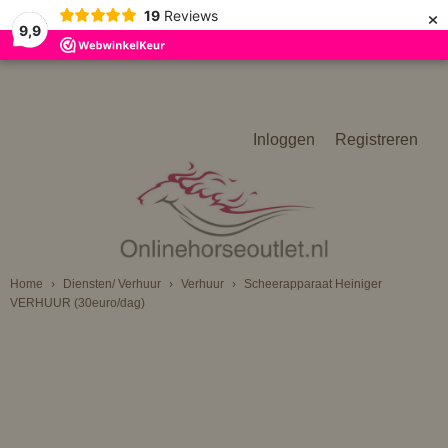
×
19
Reviews
9,9
Inloggen
Registreren
Home
›
Diensten/ Verhuur
›
Verhuur
›
Scheerapparaat Heiniger
VERHUUR (30euro/dag)