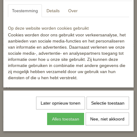
messen) kapot terug, ontvangt u geen borg terug.
Toestemming
Details
Over
- via het winkelmandje, of bij afhaal aan de deur het opgestelde
huurbedrag inclusief borg van E130.
Het verzenden is voor uw eigen rekening, zowel naar u toe als naar
Op deze website worden cookies gebruikt
ons retour. Tevens is verzenden naar ons terug voor uw risico en
Cookies worden door ons gebruikt voor verkeersanalyse, het
verantwoording zoals wettelijk is bepaald. De datum van
aanbieden van sociale media-functies en het personaliseren
verzending is leading als 'datum van inleveren'. Bewaar daarom het
van informatie en advertenties. Daarnaast verlenen we onze
verzendbewijs goed. De testperiode gaat in op het moment van
sociale media-, advertentie- en analysepartners toegang tot
ontvangen van ons, dit wordt ook middels de track en trace
informatie over hoe u onze site gebruikt. Zij kunnen deze
geregistreerd. Iedere dag gebruik/ in bezit hebben, langer dan de
informatie gebruiken in combinatie met andere gegevens die
afgesprokendag geeft per dag E35,- extra huur.
zij mogelijk hebben verzameld door uw gebruik van hun
diensten of die u hen hebt verstrekt.
Apparaat informatie:
Een combinatie van een krachtige, ergonomische en toch stille
Later opnieuw tonen
Selectie toestaan
machine. Met de modernste techniek kan deze nieuwe machine
mens en dier inspireren. Uniek aan dit product is de innovatieve,
stabiele verbinding tussen scheerkop en behuizing. Met het
Alles toestaan
Nee, niet akkoord
toerental van 2900 per minuut wordt het scheren van rundvee en
paarden heel erg gemakkelijk. Super snel en zonder moeite.