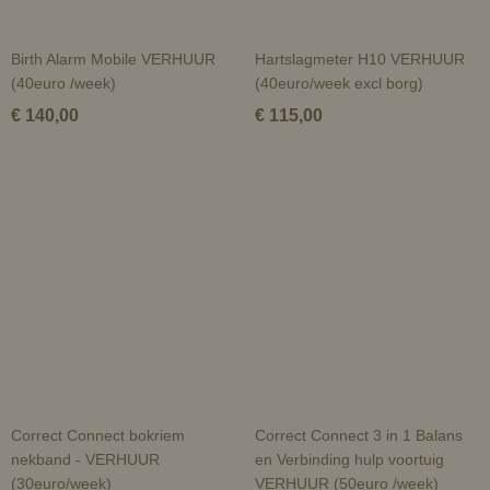
Birth Alarm Mobile VERHUUR
Hartslagmeter H10 VERHUUR
(40euro /week)
(40euro/week excl borg)
€ 140,00
€ 115,00
Correct Connect bokriem
Correct Connect 3 in 1 Balans
nekband - VERHUUR
en Verbinding hulp voortuig
(30euro/week)
VERHUUR (50euro /week)