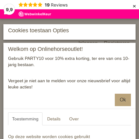
×
19
Reviews
9,9
Cookies toestaan Opties
Inloggen
Registreren
Welkom op Onlinehorseoutlet!
Gebruik PARTY10 voor 10% extra korting, ter ere van ons 10-
jarig bestaan.
Vergeet je niet aan te melden voor onze nieuwsbrief voor altijd
leuke acties!
Home
›
Diensten/ Verhuur
›
Diensten
›
Houtproducten
Ok
Toestemming
Details
Over
Op deze website worden cookies gebruikt