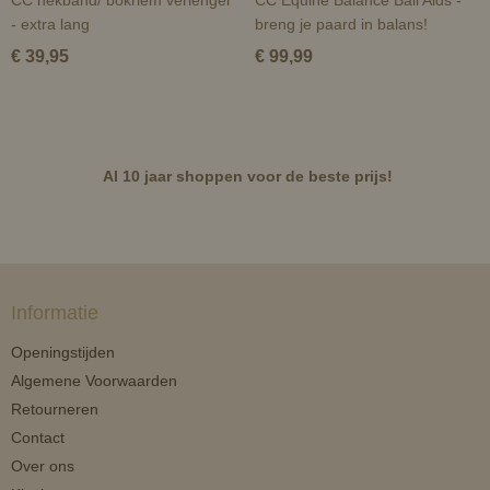
CC nekband/ bokriem verlenger
CC Equine Balance Ball Aids -
- extra lang
breng je paard in balans!
€ 39,95
€ 99,99
Al 10 jaar shoppen voor de beste prijs!
Informatie
Openingstijden
Algemene Voorwaarden
Retourneren
Contact
Over ons