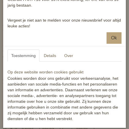
ontworpen door ruiters om een ​​comfortabele en flatterende
jarig bestaan.
pasvorm te bieden voor elk lichaamstype. Het comfort van een
strakke broek, maar dan met de ritssluiting, drukknoop en
riemlussen die zorgen voor een professionele en nette uitstraling
Vergeet je niet aan te melden voor onze nieuwsbrief voor altijd
die je van een rijbroek verwacht. Tevens voorzien van 2
leuke acties!
telefoonzakken, dus zowel op je linker als rechter bovenbeen.
Ideaal voor links- en rechtshhandigen :)
Ok
Gemaakt van hoge elasticiteit 4-way stretch en ademende
vochtafvoerende stof. Deze rijbroek behoudt zijn vorm, was-over-
Toestemming
Details
Over
was, en houdt je koel, droog en comfortabel. Echt een 2e huid!
Maatvoering: De rijbroek is ZEER rekbaar, dus er is voldoende
ruimte. De broek valt verder niet ruimer uit dan de maat, maar als
Op deze website worden cookies gebruikt
je twijfelt tussen 2 maten kun je het beste de kleinste nemen
Cookies worden door ons gebruikt voor verkeersanalyse, het
vanwege de 4way stretch.
aanbieden van sociale media-functies en het personaliseren
van informatie en advertenties. Daarnaast verlenen we onze
*broekriem niet inbegrepen, wel los verkrijgbaar!
sociale media-, advertentie- en analysepartners toegang tot
informatie over hoe u onze site gebruikt. Zij kunnen deze
S=Taille: 22"(59cm)-26"(66cm) Lengte 26,5"(67cm)
informatie gebruiken in combinatie met andere gegevens die
M=Taille: 26"(66cm)-30"(76cm) Lengte 27"(69cm)
zij mogelijk hebben verzameld door uw gebruik van hun
diensten of die u hen hebt verstrekt.
L=Taille: 30"(76cm)-34"(86cm) Lengte 27"(69cm)