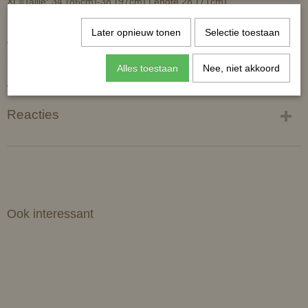
XL=Taille: 34"(86cm)-38"(97cm) Lengte 28"(71cm)
XXL=Taille: 36"(91cm)-42"(107) Lengte 28"(71cm)
Later opnieuw tonen
Selectie toestaan
Wij hebben deze rijbroeken niet op voorraad liggen maar komen op
bestelling binnen. Als hij op voorraad is bij de leverancier zal
Alles toestaan
Nee, niet akkoord
levering ongeveer 1 week duren. Mits niet voorradig dan houden
wij je op de hoogte.
Reacties
Ook interessant