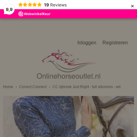
×
19
Reviews
9,9
Inloggen
Registreren
Home
›
Correct Connect
›
CC rijbroek Just Right - full siliconen - wit