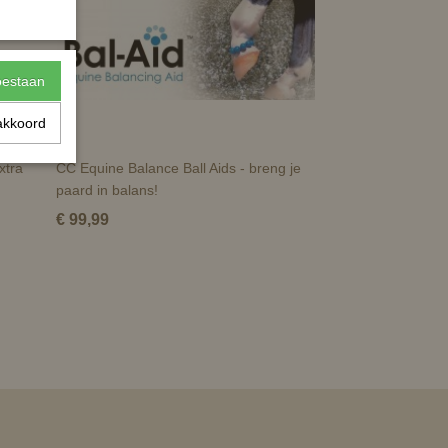
toestaan
akkoord
xtra
CC Equine Balance Ball Aids - breng je
paard in balans!
€ 99,99