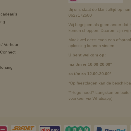
Bij ons staat de klant altijd op 
n cadeau's
0627172580
ing
Wij begrijpen als geen ander dat he
komen shoppen. Daarom zijn wij r
Maak wel eerst even een afspraak
n/ Verhuur
oplossing kunnen vinden.
 Connect
U bent welkom op:
ma t/m vr 10.00-20.00*
orsing
za t/m zo 12.00-20.00*
*Op feestdagen kan de beschikbaa
**Hoge nood? Langskomen buiten 
voorkeur via Whatsapp)