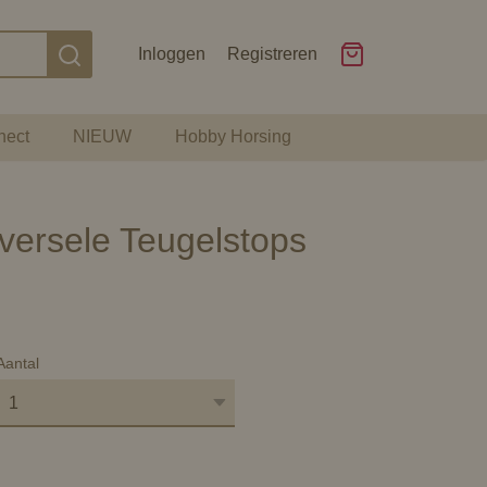
Inloggen
Registreren
nect
NIEUW
Hobby Horsing
versele Teugelstops
Aantal