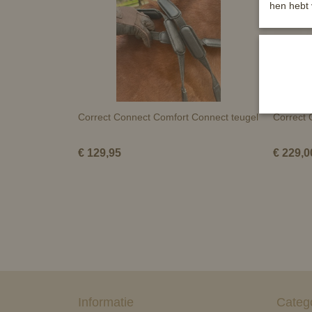
hen hebt 
Correct Connect Comfort Connect teugel
Correct 
€ 129,95
€ 229,0
Informatie
Categ