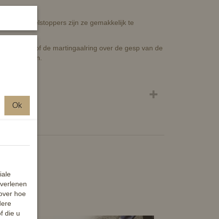
ingaalteugelstoppers zijn ze gemakkelijk te
tress meer of de martingaalring over de gesp van de
es zal zorgen.
Ok
iale
 verlenen
 over hoe
dere
f die u