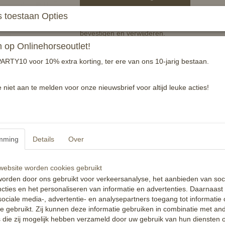
 toestaan Opties
Dankzij het ingenieuze ontwerp van onze mart
bevestigen en verwijderen.
op Onlinehorseoutlet!
Met behulp van twee drukknopen is er geen s
teugel zal schuiven en voor gevaarlijke situati
ARTY10 voor 10% extra korting, ter ere van ons 10-jarig bestaan.
Per paar
e niet aan te melden voor onze nieuwsbrief voor altijd leuke acties!
Reacties
mming
Details
Over
ebsite worden cookies gebruikt
orden door ons gebruikt voor verkeersanalyse, het aanbieden van soc
cties en het personaliseren van informatie en advertenties. Daarnaast
ociale media-, advertentie- en analysepartners toegang tot informatie
te gebruikt. Zij kunnen deze informatie gebruiken in combinatie met an
die zij mogelijk hebben verzameld door uw gebruik van hun diensten o