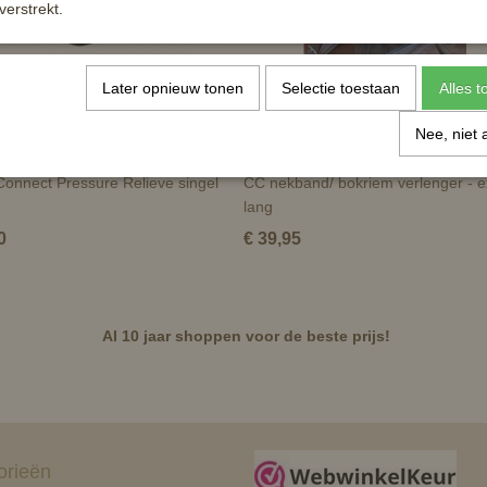
verstrekt.
Later opnieuw tonen
Selectie toestaan
Alles 
Nee, niet 
Connect Pressure Relieve singel
CC nekband/ bokriem verlenger - e
lang
0
€ 39,95
Al 10 jaar shoppen voor de beste prijs!
orieën