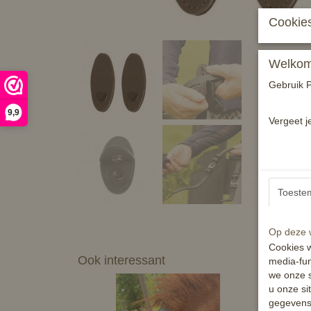
Cookies
Welkom 
Gebruik P
9,9
Vergeet j
Toeste
Op deze w
Cookies w
Ook interessant
media-fun
we onze s
u onze si
gegevens 