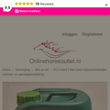
×
19
Reviews
9,9
Inloggen
Registreren
Home
›
Verzorging
›
Stal en erf
›
ECO Gard 5 liter (niet-natuurschadelijke
onkruid- en aanslagbestrijding)