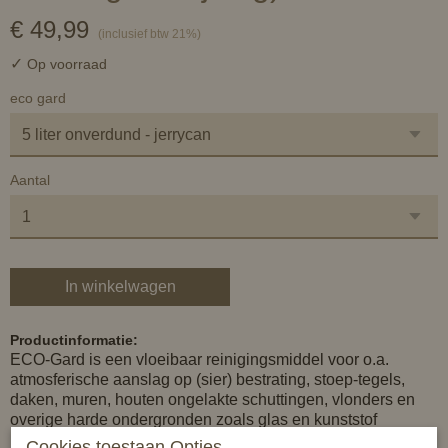
€ 49,99
(inclusief btw 21%)
✓
Op voorraad
eco gard
Aantal
In winkelwagen
Productinformatie:
ECO-Gard is een vloeibaar reinigingsmiddel voor o.a.
atmosferische aanslag op (sier) bestrating, stoep-tegels,
daken, muren, houten ongelakte schuttingen, vlonders en
overige harde ondergronden zoals glas en kunststof
materialen. ECO-Gard verwijdert tevens kalkresten van zuur
Cookies toestaan Opties