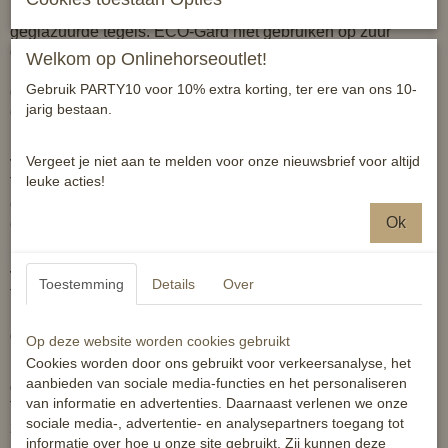
bestendige ondergronden, zoals beton en (straat)stenen en
geglazuurde tegels. ECO-Gard niet gebruiken op zuur
gevoelige materialen, chroom, staal, marmer en
Welkom op Onlinehorseoutlet!
kalkzandsteen. ECO-Gard is een reinigingsmiddel, dat is
Gebruik PARTY10 voor 10% extra korting, ter ere van ons 10-
gebaseerd op azijnzuur en zeep van plantaardige oorsprong
jarig bestaan.
en is gemakkelijk afbreekbaar.
Vergeet je niet aan te melden voor onze nieuwsbrief voor altijd
Toepassingsgebieden:
leuke acties!
Tuin- en Groensector, gemeenten, openbare werken, lokale
en provinciale overheden, vakantieparken, scholen, sport-
Ok
en recreatieve sector.
Toepassing:
Toestemming
Details
Over
Toepassen bij voorkeur droog (min. 3 uren) en zonnig weer.
ECO-Gard kan op het materiaal verneveld, gespoten
geborsteld of gespoeld worden.
Op deze website worden cookies gebruikt
Cookies worden door ons gebruikt voor verkeersanalyse, het
aanbieden van sociale media-functies en het personaliseren
Gebruiksaanwijzing:
van informatie en advertenties. Daarnaast verlenen we onze
Test het product bij twijfel eerst uit op een bij voorkeur niet
sociale media-, advertentie- en analysepartners toegang tot
zichtbare plaats om de reactie van de ondergrond te
informatie over hoe u onze site gebruikt. Zij kunnen deze
beoordelen. Het product is een concentraat en kan