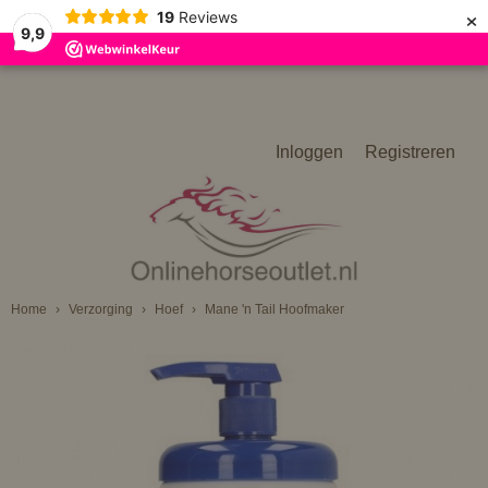
×
19
Reviews
9,9
Inloggen
Registreren
Home
›
Verzorging
›
Hoef
›
Mane 'n Tail Hoofmaker