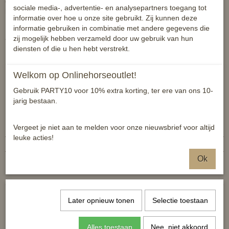
en door de vakkundige en professionele testers als zeer effectief
sociale media-, advertentie- en analysepartners toegang tot
bevonden.
informatie over hoe u onze site gebruikt. Zij kunnen deze
Bluewonder-Gel is ook zeer geschikt voor de behandeling van
informatie gebruiken in combinatie met andere gegevens die
andere hoefdieren zoals koeien schapen geiten etc.
zij mogelijk hebben verzameld door uw gebruik van hun
diensten of die u hen hebt verstrekt.
Welkom op Onlinehorseoutlet!
Inhoud goed voor 1 behandelperiode
Gebruik PARTY10 voor 10% extra korting, ter ere van ons 10-
jarig bestaan.
Specificaties
Vergeet je niet aan te melden voor onze nieuwsbrief voor altijd
Productcode
8717624882395
leuke acties!
EAN code
8717624882395
Ok
Reacties
Later opnieuw tonen
Selectie toestaan
Alles toestaan
Nee, niet akkoord