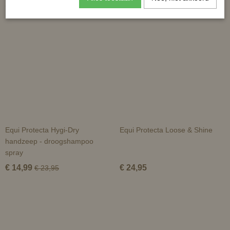
Ook interessant
Equi Protecta Hygi-Dry
Equi Protecta Loose & Shine
handzeep - droogshampoo
spray
€ 14,99
€ 24,95
€ 23,95