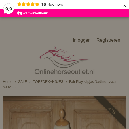
×
19
Reviews
9,9
Inloggen
Registreren
Home
›
SALE
›
TWEEDEKANSJES
›
Fair Play slipjas Nadine - zwart -
maat 38
-27%