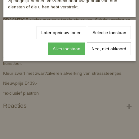
zij mogelijk hebben verzameld door uw gebruik van hun
diensten of die u hen hebt verstrekt.
Nooit gedragen frack, te groot gekocht.
PRACHTIGE slipjas met hele fraaie afwerking. Subtiel versiert op
kraag, rokjes voor en achter op detaille/rug. Deze uiterst elegante
is vervaardigd uit ademend en elastisch COMFINAT-tech™-
Later opnieuw tonen
Selectie toestaan
materiaal, wat zorgt voor optimaal comfort en bewegingsvrijheid.
De verborgen rits achter de knopenplacket garandeert een perfecte
Alles toestaan
Nee, niet akkoord
pasvorm. De oogjes onder de armen bieden extra ventilatie net als
de mesh voering. De slip is verzwaard met loodjes en gevoerd met
kunstleer.
Kleur zwart met zwart/zilveren afwerking van strasssteentjes.
Nieuwprijs E439,-
*exclusief plastron
Reacties