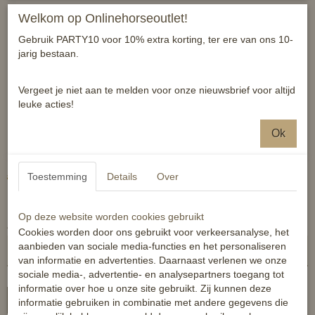
Welkom op Onlinehorseoutlet!
Gebruik PARTY10 voor 10% extra korting, ter ere van ons 10-
jarig bestaan.
Vergeet je niet aan te melden voor onze nieuwsbrief voor altijd
leuke acties!
Fair Play slipjas Nadine -
Ok
zwart - maat 38
€ 439,00
€ 319,95
Toestemming
Details
Over
(inclusief btw 0%)
✓
Op voorraad
- Levertijd 1 a 2 werkdagen
Op deze website worden cookies gebruikt
Aantal
Cookies worden door ons gebruikt voor verkeersanalyse, het
aanbieden van sociale media-functies en het personaliseren
van informatie en advertenties. Daarnaast verlenen we onze
sociale media-, advertentie- en analysepartners toegang tot
informatie over hoe u onze site gebruikt. Zij kunnen deze
In winkelwagen
informatie gebruiken in combinatie met andere gegevens die