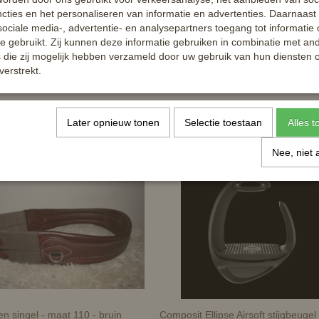
cties en het personaliseren van informatie en advertenties. Daarnaast
ociale media-, advertentie- en analysepartners toegang tot informatie
te gebruikt. Zij kunnen deze informatie gebruiken in combinatie met an
die zij mogelijk hebben verzameld door uw gebruik van hun diensten o
verstrekt.
Later opnieuw tonen
Selectie toestaan
Alles 
Nee, niet 
n singel - maat 110 - bruin
Composit Ellipse Airsoft stijgbeugel 