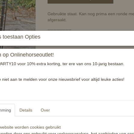
Gebruikte staat. Kan nog prima een ronde mee,
afgeraakt.
----------------
 toestaan Opties
Luxe longeersingel met zachte voering voor e
Productspecificaties:
op Onlinehorseoutlet!
- Diverse ringen
- Imitatiebont voering
ARTY10 voor 10% extra korting, ter ere van ons 10-jarig bestaan.
- Verschillende verstelmogelijkheden
- Dubbele gespen
e niet aan te melden voor onze nieuwsbrief voor altijd leuke acties!
Materiaal:
100% Polyester, imitatie bont
Nieuwprijs E59,95
Reacties
mming
Details
Over
ebsite worden cookies gebruikt
orden door ons gebruikt voor verkeersanalyse, het aanbieden van soc