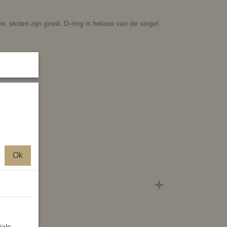
 stoten zijn goed. D-ring is helaas van de singel
xtra comfort.
Ok
iale