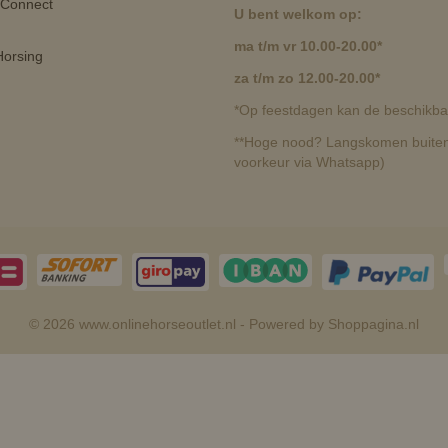
 Connect
U bent welkom op:
ma t/m vr 10.00-20.00*
orsing
za t/m zo 12.00-20.00*
*Op feestdagen kan de beschikbaa
**Hoge nood? Langskomen buiten 
voorkeur via Whatsapp)
© 2026 www.onlinehorseoutlet.nl - Powered by Shoppagina.nl