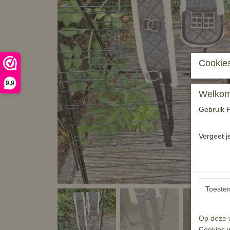
Cookies
9,9
Welkom 
Gebruik P
Vergeet j
Toeste
Op deze w
Cookies w