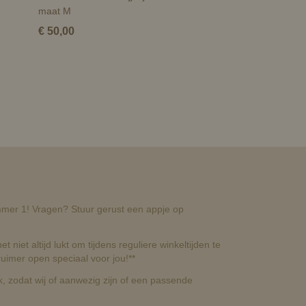
maat M
€ 50,00
nummer 1! Vragen? Stuur gerust een appje op
t niet altijd lukt om tijdens reguliere winkeltijden te
uimer open speciaal voor jou!**
, zodat wij of aanwezig zijn of een passende