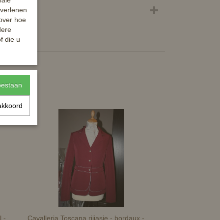
iale
 verlenen
 over hoe
dere
f die u
toestaan
akkoord
 -
Cavalleria Toscana rijjasje - bordaux -