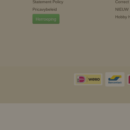
Statement Policy
Correct
Pricavybeleid
NIEUW
Hobby H
Herroeping