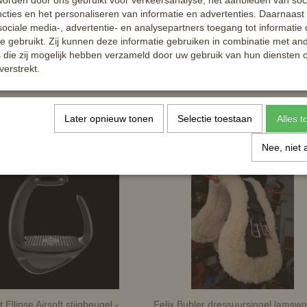
orden door ons gebruikt voor verkeersanalyse, het aanbieden van soc
Reacties
cties en het personaliseren van informatie en advertenties. Daarnaast
ociale media-, advertentie- en analysepartners toegang tot informatie
te gebruikt. Zij kunnen deze informatie gebruiken in combinatie met an
die zij mogelijk hebben verzameld door uw gebruik van hun diensten o
verstrekt.
Later opnieuw tonen
Selectie toestaan
Alles 
Nee, niet 
Ellipse Airsoft stijgbeugel -
Felix Buhler dressuursingel lamswol