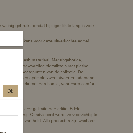
weinig gebruikt, omdat hij eigenlijk te lang is voor
 dus pak je kans voor deze uitverkochte editie!
------------------
n glitter mesh materiaal. Met uitgebreide,
anden en hoogwaardige sierstiksels met platina
een van de hoogtepunten van de collectie. De
y Mesh, wat een optimale zweetafvoer en ademend
deldek afgewerkt met een bontje, voor extra comfort
Ok
lusieve en zeer gelimiteerde editie! Edele
nte uitstraling. Geadviseerd wordt ze voorzichtig te
 lang plezier van hebt. Alle producten zijn wasbaar