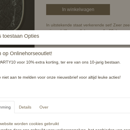
In winkelwagen
In uitstekende staat verkerende set! Zeer zeer 
mijn zadel/benen. Ik ben maar 1m60 :)
 toestaan Opties
De set heeft een waarde van over de 100euro,
---------------------------------------------------------
op Onlinehorseoutlet!
Het nieuwe elegante zadeldek van ESKADRON i
ARTY10 voor 10% extra korting, ter ere van ons 10-jarig bestaan.
compacte stiksels, dubbel koord, glanzende r
borduursel aan de linkerkant is dit zadeldek 
onderkant is voorzien van ademend Cool-Dr
e niet aan te melden voor onze nieuwsbrief voor altijd leuke acties!
vermogen garandeert. Bij de schoft is het za
en luxe.
Beperkte editie, nieuw niet meer verkrijgbaar.
De Platinum Edition van ESKADRON is een exc
mming
Details
Over
materialen geven de producten een zeer elega
behandelen, vooral bij het wassen, zodat je er
ebsite worden cookies gebruikt
op 30°C. Let op de wasvoorschriften.