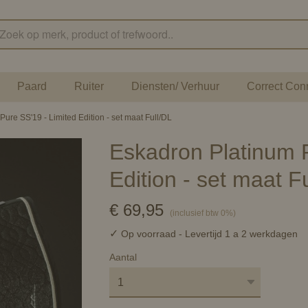
Paard
Ruiter
Diensten/ Verhuur
Correct Con
ure SS'19 - Limited Edition - set maat Full/DL
Eskadron Platinum P
Edition - set maat F
€ 69,95
(inclusief btw 0%)
✓
Op voorraad
- Levertijd 1 a 2 werkdagen
Aantal