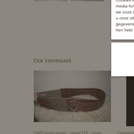
Cookies w
media-fun
we onze s
u onze si
gegevens 
hen hebt 
Ook interessant
CWD leren singel - maat 110 - bruin
Composit 