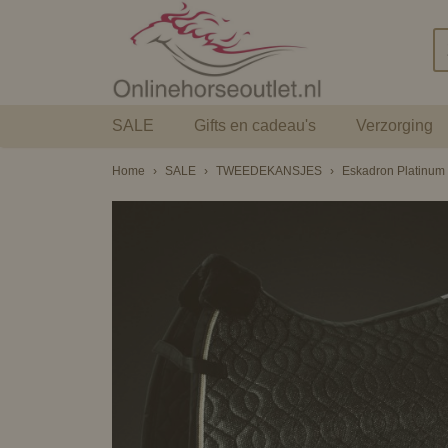
SALE
Gifts en cadeau's
Verzorging
Home
›
SALE
›
TWEEDEKANSJES
›
Eskadron Platinum P