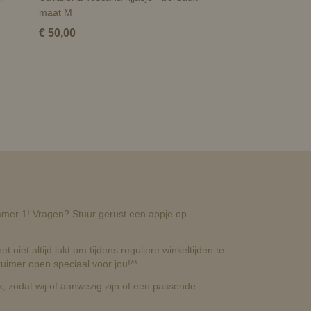
maat M
€ 50,00
nummer 1! Vragen? Stuur gerust een appje op
t niet altijd lukt om tijdens reguliere winkeltijden te
uimer open speciaal voor jou!**
, zodat wij of aanwezig zijn of een passende