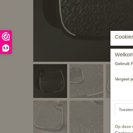
Cookies
9,9
Welkom 
Gebruik P
Vergeet j
Toeste
Op deze w