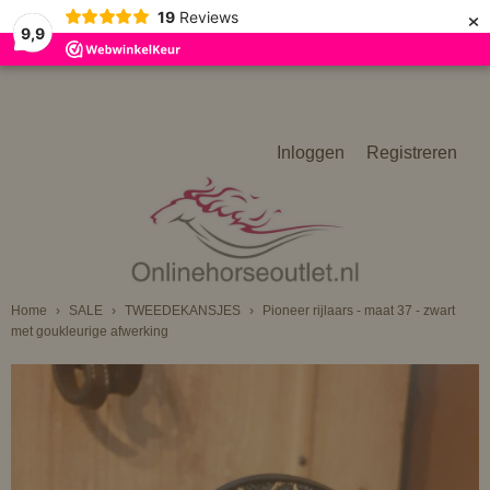
×
19
Reviews
9,9
Inloggen
Registreren
Home
›
SALE
›
TWEEDEKANSJES
›
Pioneer rijlaars - maat 37 - zwart
met goukleurige afwerking