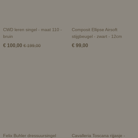
CWD leren singel - maat 110 -
Composit Ellipse Airsoft
bruin
stijgbeugel - zwart - 12cm
€ 100,00
€ 99,00
€ 199,00
Felix Buhler dressuursingel
Cavalleria Toscana rijjasje -