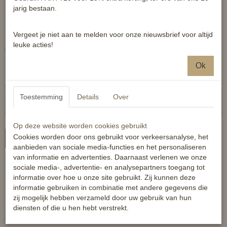
zwart met goukleurige
jarig bestaan.
afwerking
Vergeet je niet aan te melden voor onze nieuwsbrief voor altijd
leuke acties!
€ 450,00
(inclusief btw 0%)
Ok
✓
Op voorraad
- Levertijd 1 a 2 werkdagen
Aantal
Toestemming
Details
Over
Op deze website worden cookies gebruikt
Cookies worden door ons gebruikt voor verkeersanalyse, het
In winkelwagen
aanbieden van sociale media-functies en het personaliseren
van informatie en advertenties. Daarnaast verlenen we onze
sociale media-, advertentie- en analysepartners toegang tot
Met veel plezier gedragen! Helaas doordat ik veel ben afgevallen
informatie over hoe u onze site gebruikt. Zij kunnen deze
nu veel te groot.
informatie gebruiken in combinatie met andere gegevens die
TOP STAAT!!
zij mogelijk hebben verzameld door uw gebruik van hun
diensten of die u hen hebt verstrekt.
Alleen wat slijtage aan zool zichtbaar, verder enkel lichte
gebruikssporen. Nieuwprijs was destijds E760,-