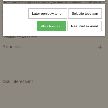
De buitenstof is gemaakt van supersterk en waterdicht ballistisch
nylon. De voering van deze deken is thermo-bonded dat wil zeggen
dat de vulling een geheel vormt met de Stay-Dry voering en niet
Later opnieuw tonen
Selectie toestaan
zoals de meeste dekens plaatselijk aan de voering is gestikt.
Alles toestaan
Nee, niet akkoord
*er is geen BTW te verrekenen op dit artikel, omdat het een
2ehands artikel betreft.
Reacties
Ook interessant