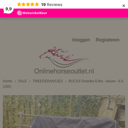
×
19
Reviews
9,9
Inloggen
Registreren
Home
›
SALE
›
TWEEDEKANSJES
›
BUCAS Smartex Extra - blauw - 6.0
(185)