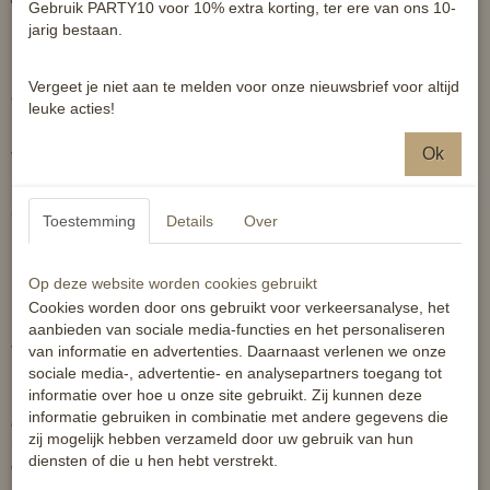
Gebruik PARTY10 voor 10% extra korting, ter ere van ons 10-
jarig bestaan.
In zeer goede staat verkerende deken van het topmerk Bucas.
Deze deken is 1 seizoen gedragen, waarna het paard er uit is
Vergeet je niet aan te melden voor onze nieuwsbrief voor altijd
gegroeid.
leuke acties!
Na dit seizoen is hij professioneel gereinigd en volgens Bucas-
Ok
voorschriften waterdicht behandeld.
Er zijn, op lichte gebruikssporen na zoals haren, geen bemerkingen
aan deze deken.
Toestemming
Details
Over
Maat 6.0
Op deze website worden cookies gebruikt
Cookies worden door ons gebruikt voor verkeersanalyse, het
Kleur blauw
aanbieden van sociale media-functies en het personaliseren
Voering 330grams stay dry
van informatie en advertenties. Daarnaast verlenen we onze
sociale media-, advertentie- en analysepartners toegang tot
De nieuwprijs van deze deken is E269,-
informatie over hoe u onze site gebruikt. Zij kunnen deze
informatie gebruiken in combinatie met andere gegevens die
Bucas Smartex Extra deken in de kleur Blauw met 300 grams
zij mogelijk hebben verzameld door uw gebruik van hun
vulling en een Stay-Dry fleecevoering zodat uw paard altijd
diensten of die u hen hebt verstrekt.
droog blijft.