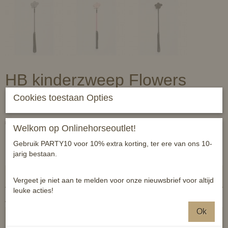
HB kinderzweep Flowers
glitter - 49cm
Cookies toestaan Opties
€ 8,99
(inclusief btw 21%)
Welkom op Onlinehorseoutlet!
✓
Op voorraad
Gebruik PARTY10 voor 10% extra korting, ter ere van ons 10-
jarig bestaan.
Flower
Vergeet je niet aan te melden voor onze nieuwsbrief voor altijd
leuke acties!
Aantal
Ok