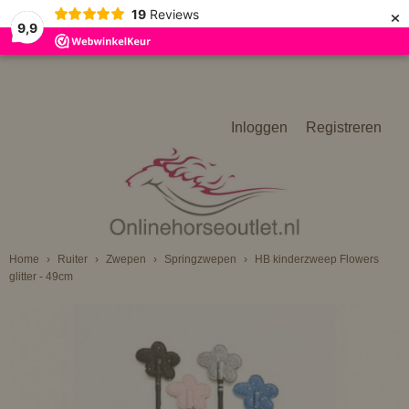
×
19
Reviews
9,9
Inloggen
Registreren
Home
›
Ruiter
›
Zwepen
›
Springzwepen
›
HB kinderzweep Flowers
glitter - 49cm