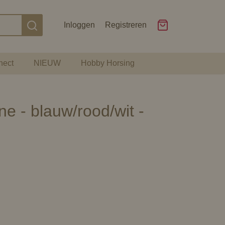
Inloggen
Registreren
nect
NIEUW
Hobby Horsing
e - blauw/rood/wit -