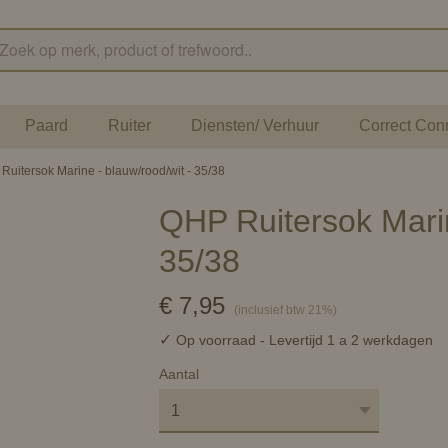
Paard
Ruiter
Diensten/ Verhuur
Correct Con
Ruitersok Marine - blauw/rood/wit - 35/38
QHP Ruitersok Marin
35/38
€ 7,95
(inclusief btw 21%)
✓
Op voorraad
- Levertijd 1 a 2 werkdagen
Aantal