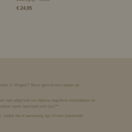
€ 24,95
nummer 1! Vragen? Stuur gerust een appje op
t niet altijd lukt om tijdens reguliere winkeltijden te
uimer open speciaal voor jou!**
, zodat wij of aanwezig zijn of een passende