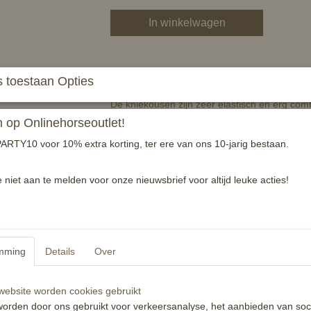
In winkelwagen
 toestaan Opties
Kniekousen met een ruitpatroon in verschille
De kniekousen zijn zeer elastisch en erg comf
op Onlinehorseoutlet!
-Stofsamenstelling: 85% Katoen, 13% Nylon,
ARTY10 voor 10% extra korting, ter ere van ons 10-jarig bestaan.
-Kniekous met ruitpatroon
-Patroon met grote ruiten doorkruist met dunn
e niet aan te melden voor onze nieuwsbrief voor altijd leuke acties!
-Zeer elastische kous
Specificaties
Productcode
mming
Details
Over
EAN code
Reacties
ebsite worden cookies gebruikt
orden door ons gebruikt voor verkeersanalyse, het aanbieden van soc