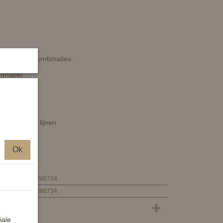
nde kleurencombinaties.
ortabel.
 2% Lycra
e diagonale lijnen
Ok
8718369086734
8718369086734
iale