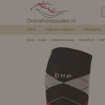
SALE
Gifts en cadeau's
Verzorging
Home
›
Ruiter
›
Sokken en kousen
›
Maat 35-38
›
QHP 