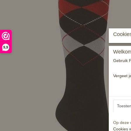
Cookies
9,9
Welkom 
Gebruik P
Vergeet j
Toeste
Op deze w
Cookies w