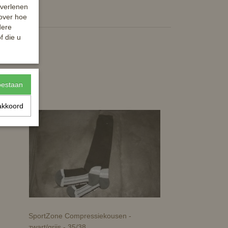
 verlenen
 over hoe
dere
f die u
toestaan
akkoord
SportZone Compressiekousen -
zwart/grijs - 35/38