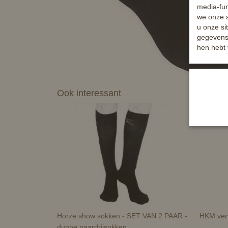
media-fun
we onze s
u onze si
gegevens 
hen hebt 
Ook interessant
Horze show sokken - SET VAN 2 PAAR -
HKM ver
dunne paardrijsokken