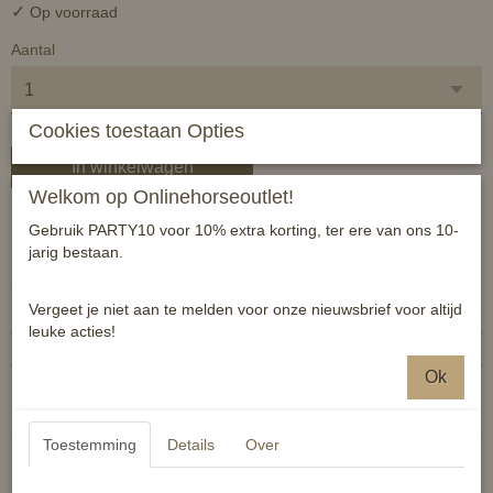
✓
Op voorraad
Aantal
Cookies toestaan Opties
In winkelwagen
Welkom op Onlinehorseoutlet!
Hippe kindersokken met paardenmotief!
Gebruik PARTY10 voor 10% extra korting, ter ere van ons 10-
jarig bestaan.
Specificaties
Vergeet je niet aan te melden voor onze nieuwsbrief voor altijd
Productcode
8714813119317
leuke acties!
EAN code
8714813119317
Ok
Reacties
Toestemming
Details
Over