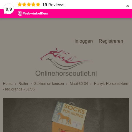
×
19
Reviews
9,9
Inloggen
Registreren
Home
›
Ruiter
›
Sokken en kousen
›
Maat 30-34
›
Harry's Horse sokken
- red orange - 31/35