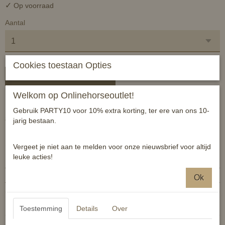
✓
Op voorraad
Aantal
Cookies toestaan Opties
In winkelwagen
Welkom op Onlinehorseoutlet!
Hippe kniekousen met leuk paardenmotief!
Gebruik PARTY10 voor 10% extra korting, ter ere van ons 10-
80% Katoen, 17% Nylon, 3% Spandex
jarig bestaan.
Specificaties
Vergeet je niet aan te melden voor onze nieuwsbrief voor altijd
leuke acties!
Productcode
8714802141213
EAN code
8714802141213
Ok
Reacties
Toestemming
Details
Over