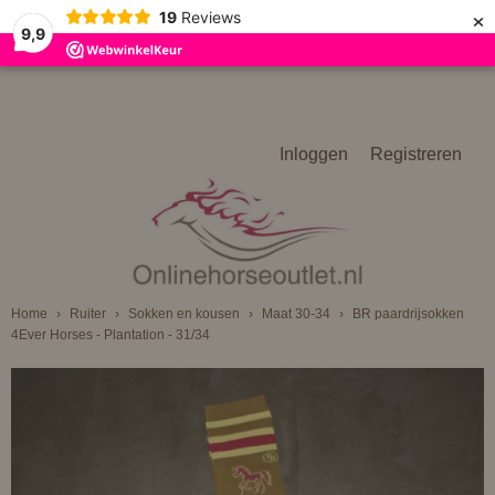
×
19
Reviews
9,9
Inloggen
Registreren
Home
›
Ruiter
›
Sokken en kousen
›
Maat 30-34
›
BR paardrijsokken
4Ever Horses - Plantation - 31/34