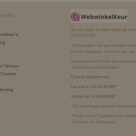
orieën
Bij ons staat de klant altijd op 
n cadeau's
0627172580
ing
Wij begrijpen als geen ander dat he
komen shoppen. Daarom zijn wij r
Maak wel eerst even een afspraak
n/ Verhuur
oplossing kunnen vinden.
 Connect
U bent welkom op:
ma t/m vr 10.00-20.00*
orsing
za t/m zo 12.00-20.00*
*Op feestdagen kan de beschikbaa
**Hoge nood? Langskomen buiten 
voorkeur via Whatsapp)