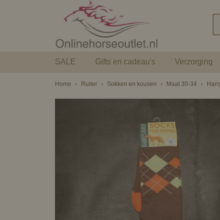
SALE
Gifts en cadeau's
Verzorging
Home
›
Ruiter
›
Sokken en kousen
›
Maat 30-34
›
Harr