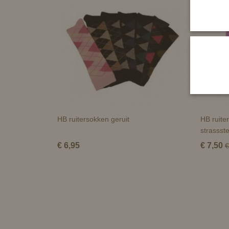
HB ruitersokken geruit
HB ruite
strassst
€ 6,95
€ 7,50
€