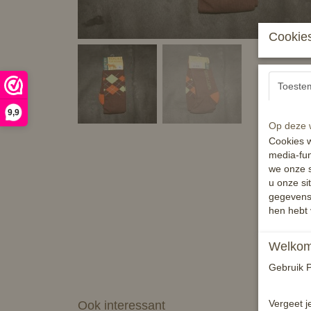
Cookies
Toeste
9,9
Op deze w
Cookies w
media-fun
we onze s
u onze si
gegevens 
hen hebt 
Welkom 
Gebruik P
Vergeet j
Ook interessant