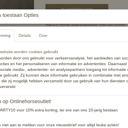
In winkelwagen
 toestaan Opties
Harry's Horse paardrijsokken met ruit motief.
75% Katoen, 20% Nylon, 5% Elastan
mming
Details
Over
Specificaties
ebsite worden cookies gebruikt
Productcode
orden door ons gebruikt voor verkeersanalyse, het aanbieden van soc
cties en het personaliseren van informatie en advertenties. Daarnaast
EAN code
ociale media-, advertentie- en analysepartners toegang tot informatie
Reacties
te gebruikt. Zij kunnen deze informatie gebruiken in combinatie met an
die zij mogelijk hebben verzameld door uw gebruik van hun diensten o
verstrekt.
op Onlinehorseoutlet!
ARTY10 voor 10% extra korting, ter ere van ons 10-jarig bestaan.
e niet aan te melden voor onze nieuwsbrief voor altijd leuke acties!