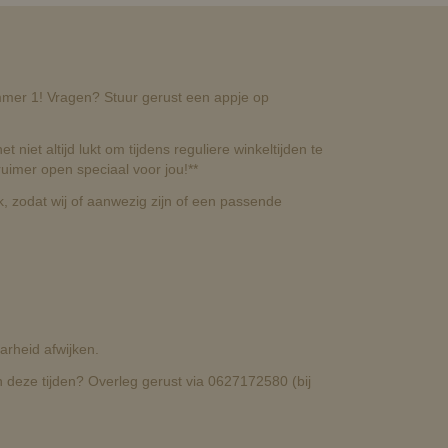
nummer 1! Vragen? Stuur gerust een appje op
t niet altijd lukt om tijdens reguliere winkeltijden te
uimer open speciaal voor jou!**
, zodat wij of aanwezig zijn of een passende
rheid afwijken.
deze tijden? Overleg gerust via 0627172580 (bij