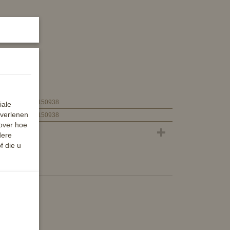
8714813150938
iale
 verlenen
8714813150938
 over hoe
dere
f die u