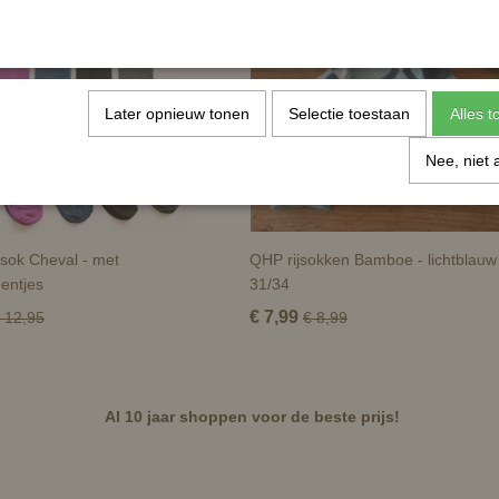
Later opnieuw tonen
Selectie toestaan
Alles 
Nee, niet 
rsok Cheval - met
QHP rijsokken Bamboe - lichtblauw
eentjes
31/34
€ 7,99
 12,95
€ 8,99
Al 10 jaar shoppen voor de beste prijs!