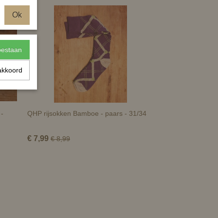
Ok
toestaan
akkoord
 -
QHP rijsokken Bamboe - paars - 31/34
€ 7,99
€ 8,99