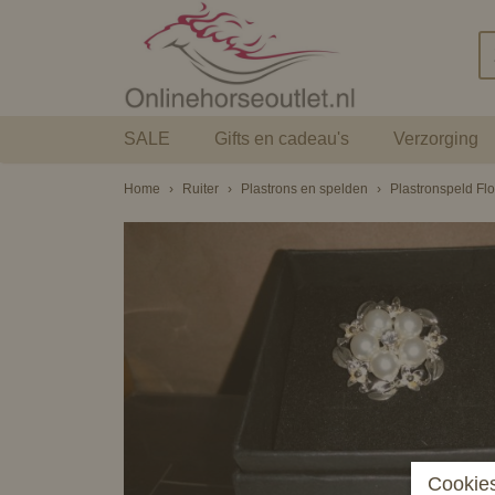
SALE
Gifts en cadeau's
Verzorging
Home
›
Ruiter
›
Plastrons en spelden
›
Plastronspeld Fl
Cookies