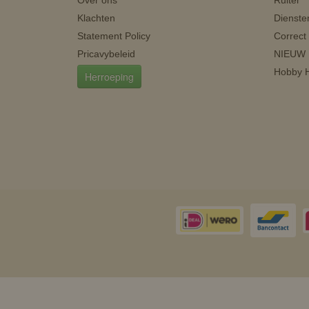
Over ons
Ruiter
Klachten
Dienste
Statement Policy
Correct
Pricavybeleid
NIEUW
Hobby H
Herroeping