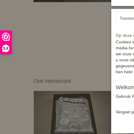
Toeste
Op deze w
Cookies w
media-fun
9,9
we onze s
u onze si
gegevens 
hen hebt 
Ook interessant
Welkom 
Gebruik P
Vergeet j