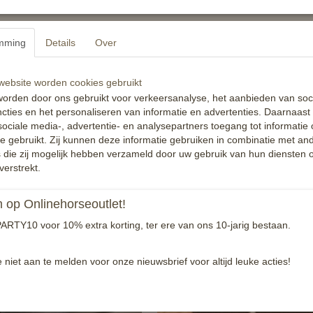
Luxe speld, verpakt in doosje.
mming
Details
Over
Reacties
ebsite worden cookies gebruikt
orden door ons gebruikt voor verkeersanalyse, het aanbieden van soc
cties en het personaliseren van informatie en advertenties. Daarnaast
ociale media-, advertentie- en analysepartners toegang tot informatie
te gebruikt. Zij kunnen deze informatie gebruiken in combinatie met an
die zij mogelijk hebben verzameld door uw gebruik van hun diensten o
verstrekt.
op Onlinehorseoutlet!
ARTY10 voor 10% extra korting, ter ere van ons 10-jarig bestaan.
e niet aan te melden voor onze nieuwsbrief voor altijd leuke acties!