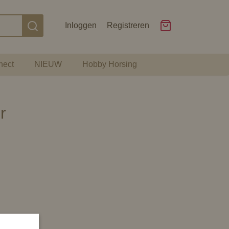
Inloggen
Registreren
nect
NIEUW
Hobby Horsing
r