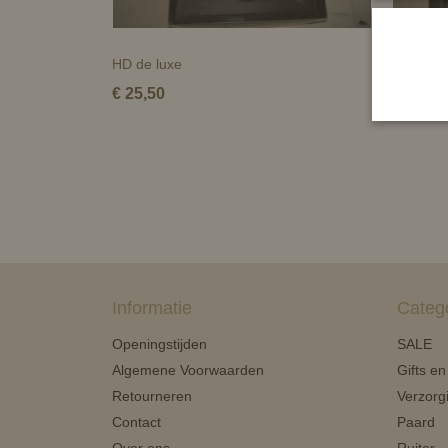
HD de luxe
HB Plast
€ 25,50
€ 27,99
Informatie
Categ
Openingstijden
SALE
Algemene Voorwaarden
Gifts e
Retourneren
Verzorg
Contact
Paard