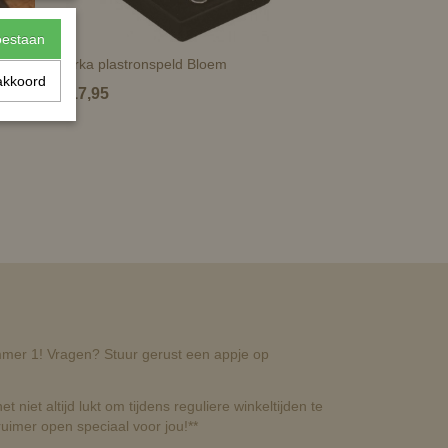
toestaan
Horka plastronspeld Bloem
akkoord
€ 17,95
nummer 1! Vragen? Stuur gerust een appje op
t niet altijd lukt om tijdens reguliere winkeltijden te
uimer open speciaal voor jou!**