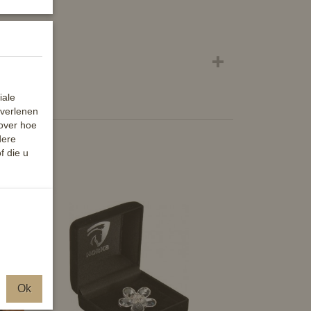
iale
 verlenen
 over hoe
dere
f die u
Ok