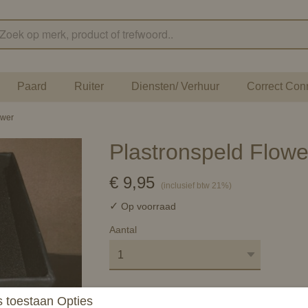
Paard
Ruiter
Diensten/ Verhuur
Correct Con
ower
Plastronspeld Flowe
€ 9,95
(inclusief btw 21%)
✓
Op voorraad
Aantal
 toestaan Opties
In winkelwagen