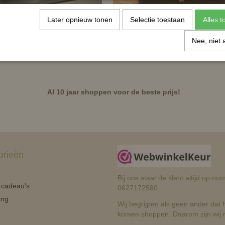
Later opnieuw tonen
Selectie toestaan
Alles 
ron Fries
Paardenspeldje met strass
Nee, niet 
€ 12,95
€ 34,99
Al 10 jaar shoppen voor de beste prijs!
orieën
Bij ons staat de klant altijd op 
n cadeau's
0627172580
ing
Wij begrijpen als geen ander dat he
komen shoppen. Daarom zijn wij r