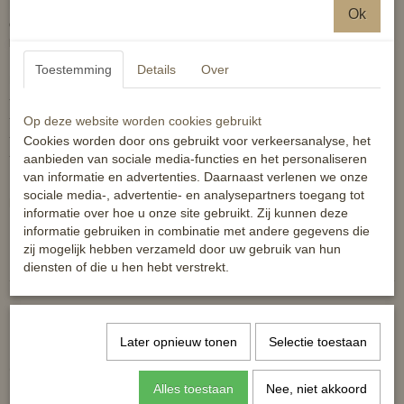
Korte klassieke jas met een kraag van imitatiebont. De jas heeft accenten in
Ok
contrasterende kleuren en zakken met ritssluiting. een hele fijne jas met een
hoog warmtegehalte maar ook comfortabele warmteregulering.
Toestemming
Details
Over
Productspecificaties:
- Korte, klassieke jas met een kraag van imitatiebont
- Volledige rits aan de voorzijde
Op deze website worden cookies gebruikt
- Zakken met ritssluiting
Cookies worden door ons gebruikt voor verkeersanalyse, het
- Accenten in contrasterende kleuren
aanbieden van sociale media-functies en het personaliseren
van informatie en advertenties. Daarnaast verlenen we onze
Maatadvies: val normaal tot wat ruimer. Bij twijfel kunt u een maat
sociale media-, advertentie- en analysepartners toegang tot
kleiner kiezen.
informatie over hoe u onze site gebruikt. Zij kunnen deze
informatie gebruiken in combinatie met andere gegevens die
Reacties
zij mogelijk hebben verzameld door uw gebruik van hun
diensten of die u hen hebt verstrekt.
Later opnieuw tonen
Selectie toestaan
Ook interessant
Alles toestaan
Nee, niet akkoord