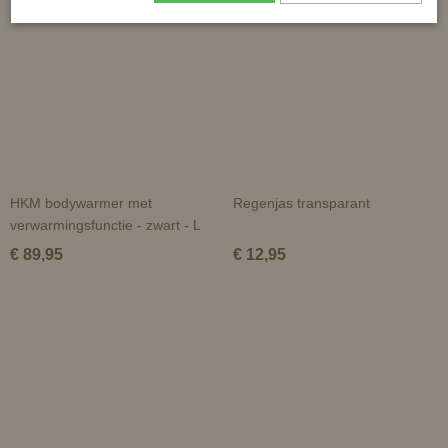
HKM bodywarmer met
Regenjas transparant
verwarmingsfunctie - zwart - L
€ 89,95
€ 12,95