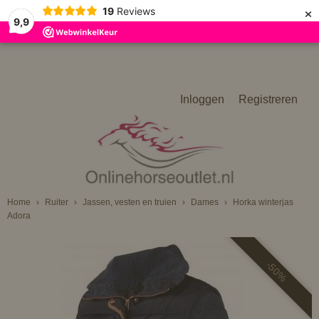
×
19
Reviews
9,9
Inloggen
Registreren
Home
›
Ruiter
›
Jassen, vesten en truien
›
Dames
›
Horka winterjas
Adora
-50%