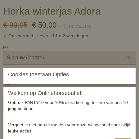
Horka winterjas Adora
€ 99,95
€ 50,00
(inclusief btw 21%)
✓
Op voorraad
- Levertijd 1 a 2 werkdagen
jas
Aantal
Cookies toestaan Opties
Welkom op Onlinehorseoutlet!
Gebruik PARTY10 voor 10% extra korting, ter ere van ons 10-
In winkelwagen
jarig bestaan.
Materiaal: 100 % polyester met 210t Taffeta voering en 'pearl padding'
Vergeet je niet aan te melden voor onze nieuwsbrief voor altijd
leuke acties!
Productomschrijving: