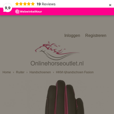
×
19
Reviews
9,9
Inloggen
Registreren
Home
›
Ruiter
›
Handschoenen
›
HKM rijhandschoen Fasion