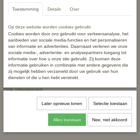
- bovenstof: 50% polyurethan, 30% katoen, 20% polye.
- contraststof: 82% nylon, 18% elasthan
Toestemming
Details
Over
- elastisch imitatieleer
- stretchmateriaal
- teugelversterking en klittenbandsluiting
Op deze website worden cookies gebruikt
- elastische inzet
Cookies worden door ons gebruikt voor verkeersanalyse, het
aanbieden van sociale media-functies en het personaliseren
Reacties
van informatie en advertenties. Daarnaast verlenen we onze
sociale media-, advertentie- en analysepartners toegang tot
informatie over hoe u onze site gebruikt. Zij kunnen deze
informatie gebruiken in combinatie met andere gegevens die
zij mogelijk hebben verzameld door uw gebruik van hun
diensten of die u hen hebt verstrekt.
Ook interessant
Later opnieuw tonen
Selectie toestaan
Alles toestaan
Nee, niet akkoord