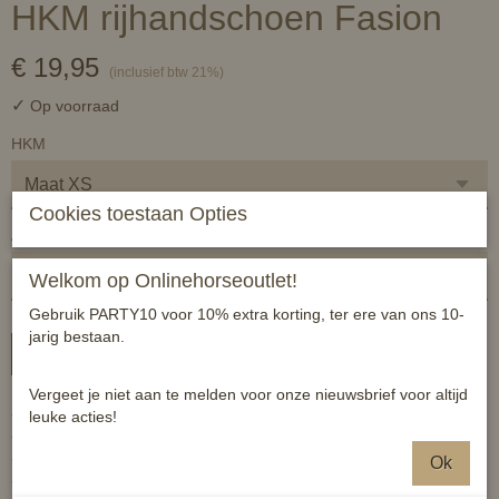
HKM rijhandschoen Fasion
€ 19,95
(inclusief btw 21%)
✓
Op voorraad
HKM
Cookies toestaan Opties
Aantal
Welkom op Onlinehorseoutlet!
Gebruik PARTY10 voor 10% extra korting, ter ere van ons 10-
jarig bestaan.
In winkelwagen
Vergeet je niet aan te melden voor onze nieuwsbrief voor altijd
- ademend
leuke acties!
- wasmachinebestendig tot 30 graden
- mag in de droogtrommel
Ok
- klittenbandsluiting voor het wassen sluiten