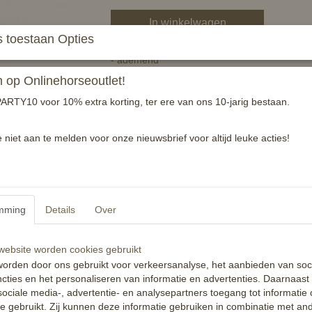
In winkelwagen
 toestaan Opties
- ademend
- hoog warmtegehalte
op Onlinehorseoutlet!
- wasmachinebestendig tot 30 graden
ARTY10 voor 10% extra korting, ter ere van ons 10-jarig bestaan.
- klittenbandsluiting voor het wassen sluiten
- bovenstof: 100% nylon
- contraststof: 60% nylon, 40% polyurethan
e niet aan te melden voor onze nieuwsbrief voor altijd leuke acties!
- zacht gevoerd
- teugelversterking en klittenbandsluiting
- elastische inzet
Reacties
mming
Details
Over
ebsite worden cookies gebruikt
orden door ons gebruikt voor verkeersanalyse, het aanbieden van soc
cties en het personaliseren van informatie en advertenties. Daarnaast
ociale media-, advertentie- en analysepartners toegang tot informatie
te gebruikt. Zij kunnen deze informatie gebruiken in combinatie met an