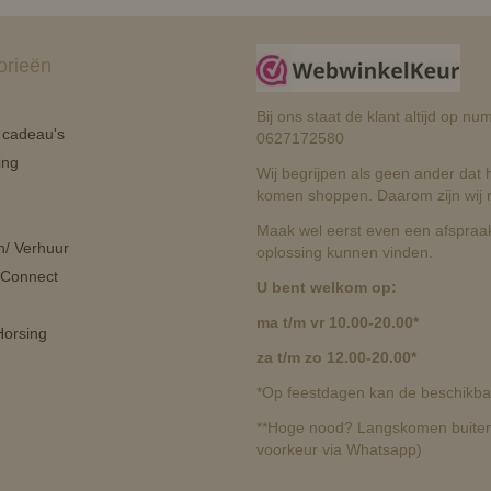
orieën
Bij ons staat de klant altijd op 
n cadeau's
0627172580
ing
Wij begrijpen als geen ander dat he
komen shoppen. Daarom zijn wij r
Maak wel eerst even een afspraak
n/ Verhuur
oplossing kunnen vinden.
 Connect
U bent welkom op:
ma t/m vr 10.00-20.00*
orsing
za t/m zo 12.00-20.00*
*Op feestdagen kan de beschikbaa
**Hoge nood? Langskomen buiten 
voorkeur via Whatsapp)