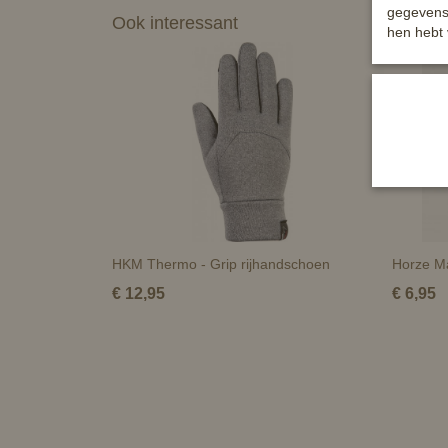
gegevens 
Ook interessant
hen hebt 
HKM Thermo - Grip rijhandschoen
Horze Ma
€ 12,95
€ 6,95