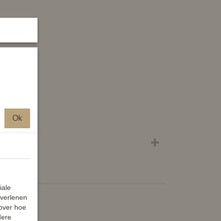
Ok
iale
 verlenen
 over hoe
dere