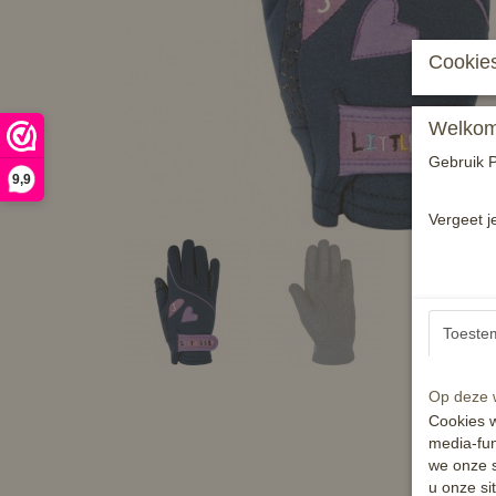
Cookies
Welkom 
Gebruik P
9,9
Vergeet j
Toeste
Op deze w
Cookies w
media-fun
we onze s
u onze si