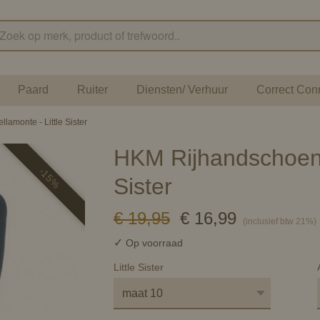
Paard
Ruiter
Diensten/ Verhuur
Correct Con
amonte - Little Sister
HKM Rijhandschoen B
-15%
Sister
€ 19,95
€ 16,99
(inclusief btw 21%)
✓
Op voorraad
Little Sister