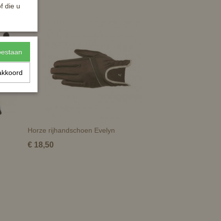
f die u
toestaan
akkoord
Horze rijhandschoen Evelyn
€ 18,50