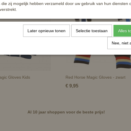
die zij mogelijk hebben verzameld door uw gebruik van hun diensten o
verstrekt.
Later opnieuw tonen
Selectie toestaan
Alles 
Nee, niet 
gic Gloves Kids
Red Horse Magic Gloves - zwart
€ 9,95
Al 10 jaar shoppen voor de beste prijs!