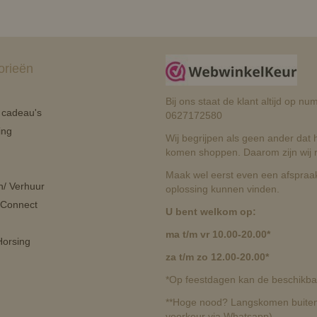
orieën
Bij ons staat de klant altijd op 
n cadeau's
0627172580
ing
Wij begrijpen als geen ander dat he
komen shoppen. Daarom zijn wij r
Maak wel eerst even een afspraak
n/ Verhuur
oplossing kunnen vinden.
 Connect
U bent welkom op:
ma t/m vr 10.00-20.00*
orsing
za t/m zo 12.00-20.00*
*Op feestdagen kan de beschikbaa
**Hoge nood? Langskomen buiten 
voorkeur via Whatsapp)