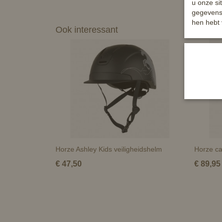
u onze si
gegevens 
hen hebt 
Ook interessant
Horze Ashley Kids veiligheidshelm
Horze c
€ 47,50
€ 89,95