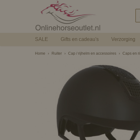
SALE
Gifts en cadeau's
Verzorging
Home
›
Ruiter
›
Cap / rijhelm en accessoires
›
Caps en r