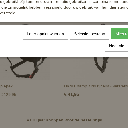
te gebruikt. Zij kunnen deze informatie gebruiken in combinatie met an
die zij mogelijk hebben verzameld door uw gebruik van hun diensten o
verstrekt.
Later opnieuw tonen
Selectie toestaan
Alles 
Nee, niet 
ap Apex
HKM Champ Kids rijhelm - verstelb
€ 41,95
€ 129,95
Al 10 jaar shoppen voor de beste prijs!