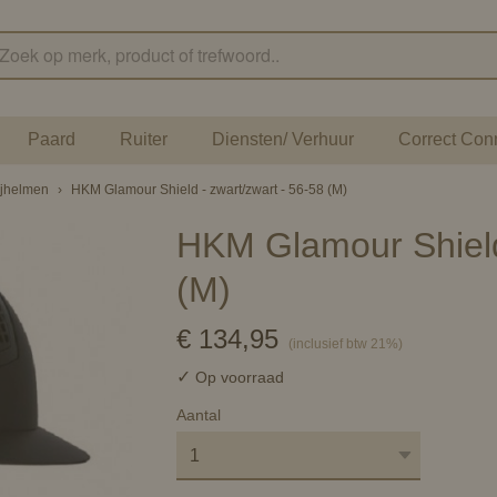
Paard
Ruiter
Diensten/ Verhuur
Correct Con
ijhelmen
›
HKM Glamour Shield - zwart/zwart - 56-58 (M)
HKM Glamour Shield 
(M)
€ 134,95
(inclusief btw 21%)
✓
Op voorraad
Aantal