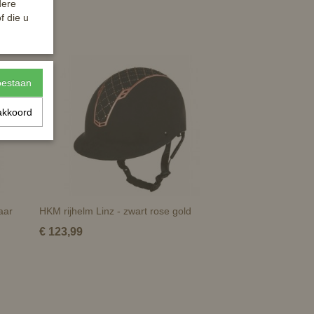
dere
f die u
toestaan
akkoord
aar
HKM rijhelm Linz - zwart rose gold
€ 123,99