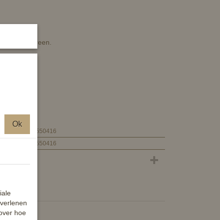
t bijna iedereen.
airad
Ok
4057052550416
4057052550416
iale
 verlenen
 over hoe