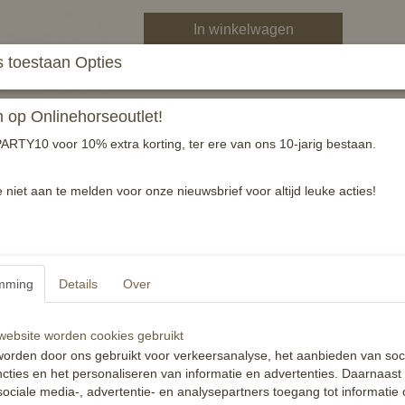
In winkelwagen
 toestaan Opties
Deze prachtige helm draagt super licht en pas
● levering in stoffentas
op Onlinehorseoutlet!
● verwisselbare binnenvoering
ARTY10 voor 10% extra korting, ter ere van ons 10-jarig bestaan.
● variabel en individueel verstelbaar door dra
● voldoet aan de norm vg1 01.040 2014-12
e niet aan te melden voor onze nieuwsbrief voor altijd leuke acties!
Specificaties
Productcode
EAN code
mming
Details
Over
Reacties
ebsite worden cookies gebruikt
orden door ons gebruikt voor verkeersanalyse, het aanbieden van soc
cties en het personaliseren van informatie en advertenties. Daarnaast
ociale media-, advertentie- en analysepartners toegang tot informatie