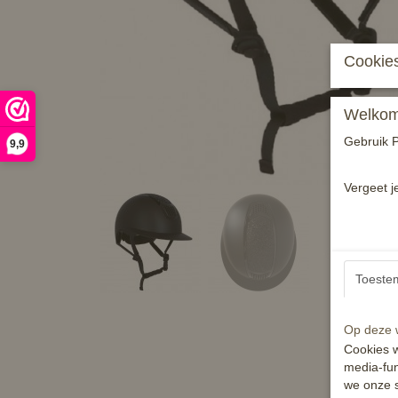
Cookies
Welkom 
Gebruik P
9,9
Vergeet j
Toeste
Op deze w
Cookies w
media-fun
we onze s