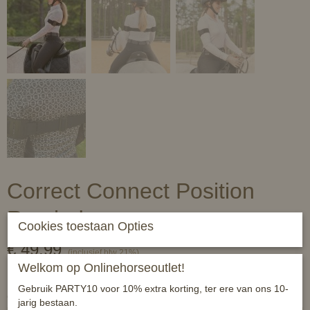
Correct Connect Position
Reminder
Cookies toestaan Opties
€ 49,99
(inclusief btw 21%)
Welkom op Onlinehorseoutlet!
✓
Op voorraad
- Levertijd 1 a 2 werkdagen
Gebruik PARTY10 voor 10% extra korting, ter ere van ons 10-
CC
jarig bestaan.