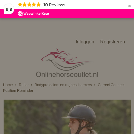
×
19
Reviews
9,9
Inloggen
Registreren
Home
›
Ruiter
›
Bodyprotectors en rugbeschermers
›
Correct Connect
Position Reminder