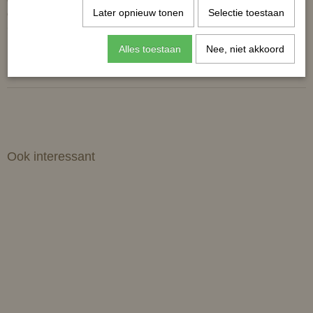
Later opnieuw tonen
Selectie toestaan
geweldig voor vrouwen die over kledingmaat 16 (VS) dragen ) 20
(VK) 48 (EU) en mannen die shirtmaat L of groter dragen.
Alles toestaan
Nee, niet akkoord
Reacties
Ook interessant