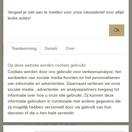
Vergeet je niet aan te melden voor onze nieuwsbrief voor altijd
leuke acties!
Aantal
Ok
Toestemming
Details
Over
In winkelwagen
Op deze website worden cookies gebruikt
Ben je het beu dat je trainer tegen je blijft roepen dat je je
schouders meer naar achteren moet doen? Ons nieuwste product
Cookies worden door ons gebruikt voor verkeersanalyse, het
is een verstelbare en elastische reminder die je helpt je spieren
aanbieden van sociale media-functies en het personaliseren
correct in te programmeren naar de juiste ruiterhouding
van informatie en advertenties. Daarnaast verlenen we onze
sociale media-, advertentie- en analysepartners toegang tot
Plaats hem hoger op de bovenarmen om aan je schouders te
informatie over hoe u onze site gebruikt. Zij kunnen deze
werken en lager op de bovenarmen om aan je ellebogen te
informatie gebruiken in combinatie met andere gegevens die
werken. Comfortabel zonder te beperkend te zijn of in gevaar te
zij mogelijk hebben verzameld door uw gebruik van hun
worden gebracht.
diensten of die u hen hebt verstrekt.
Normale maat is geschikt voor de meeste vrouwen onder
kledingmaat 16 ((VS) 20 (VK) of 48 (EU) met biceps met een
diameter van minder dan 12 "(30 cm). Onze grote maat past