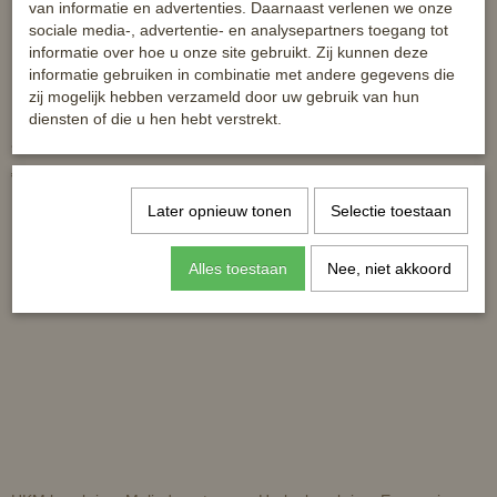
van informatie en advertenties. Daarnaast verlenen we onze
sociale media-, advertentie- en analysepartners toegang tot
informatie over hoe u onze site gebruikt. Zij kunnen deze
informatie gebruiken in combinatie met andere gegevens die
zij mogelijk hebben verzameld door uw gebruik van hun
Leren broekriem met luxe
Correct Connect broekriek Bit -
diensten of die u hen hebt verstrekt.
afwerking
one size
€ 24,95
€ 32,95
Later opnieuw tonen
Selectie toestaan
Alles toestaan
Nee, niet akkoord