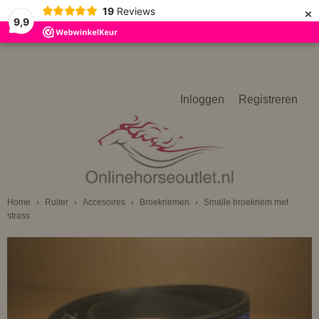
×
19
Reviews
9,9
Inloggen
Registreren
Home
›
Ruiter
›
Accesoires
›
Broekriemen
›
Smalle broekriem met
strass