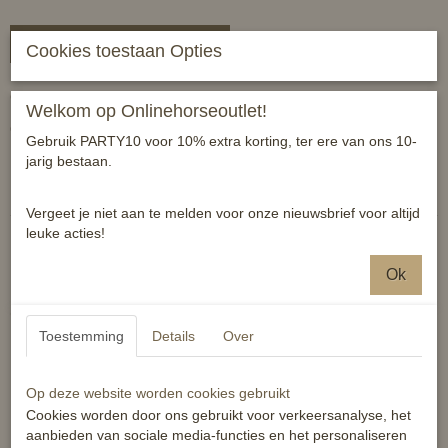
In winkelwagen
Cookies toestaan Opties
Gave broekriem met Royal blue of zwart strass.
Welkom op Onlinehorseoutlet!
OP=OP
Gebruik PARTY10 voor 10% extra korting, ter ere van ons 10-
jarig bestaan.
Reacties
Vergeet je niet aan te melden voor onze nieuwsbrief voor altijd
leuke acties!
Ok
Ook interessant
Toestemming
Details
Over
Op deze website worden cookies gebruikt
Cookies worden door ons gebruikt voor verkeersanalyse, het
aanbieden van sociale media-functies en het personaliseren