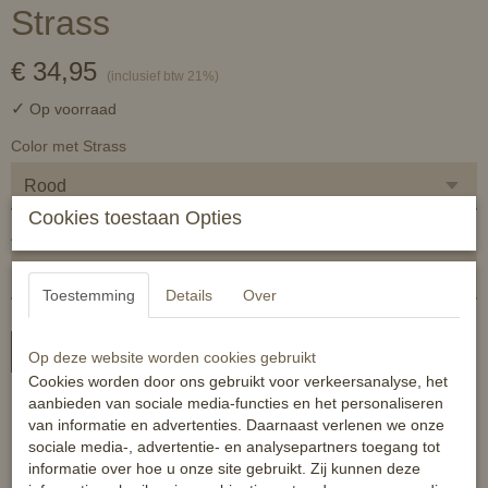
Strass
€ 34,95
(inclusief btw 21%)
✓
Op voorraad
Color met Strass
Cookies toestaan Opties
Aantal
Toestemming
Details
Over
In winkelwagen
Op deze website worden cookies gebruikt
Cookies worden door ons gebruikt voor verkeersanalyse, het
aanbieden van sociale media-functies en het personaliseren
Hippe Color beugels met aan 1 zijde strass afwerking!
van informatie en advertenties. Daarnaast verlenen we onze
Maat 12
sociale media-, advertentie- en analysepartners toegang tot
informatie over hoe u onze site gebruikt. Zij kunnen deze
Kleur: geel, groen, oranje, rood, paars, lichtblauw, grijs en zwart