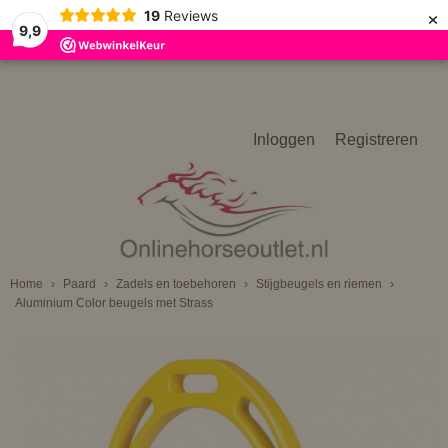
×
19
Reviews
9,9
Inloggen
Registreren
Home
›
Paard
›
Zadels en toebehoren
›
Stijgbeugels en riemen
›
Aluminium Color beugels met Strass