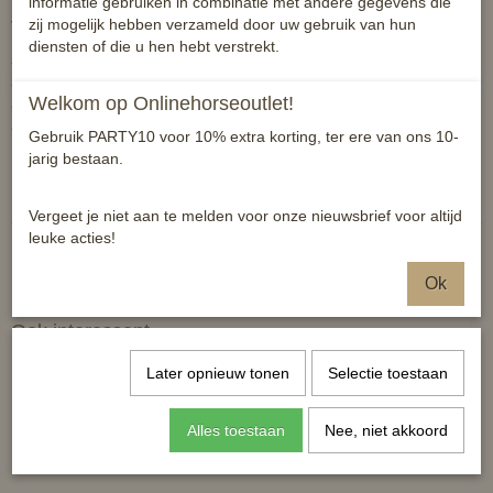
informatie gebruiken in combinatie met andere gegevens die
zij mogelijk hebben verzameld door uw gebruik van hun
Verdere eigenschappen:
diensten of die u hen hebt verstrekt.
- groof reliëf op voetstuk, voorkomt glijden
- levering in cadeau verpakking
Welkom op Onlinehorseoutlet!
- uit aluminium/roestvrij
- onderhoudsvriendelijk
Gebruik PARTY10 voor 10% extra korting, ter ere van ons 10-
jarig bestaan.
Reacties
Vergeet je niet aan te melden voor onze nieuwsbrief voor altijd
leuke acties!
Ok
Ook interessant
Later opnieuw tonen
Selectie toestaan
Alles toestaan
Nee, niet akkoord