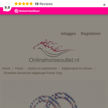
×
19
Reviews
9,9
Inloggen
Registreren
Home
›
Paard
›
Zadels en toebehoren
›
Stijgbeugels en riemen
›
Showtime aluminium stijgbeugel Friese Vlag