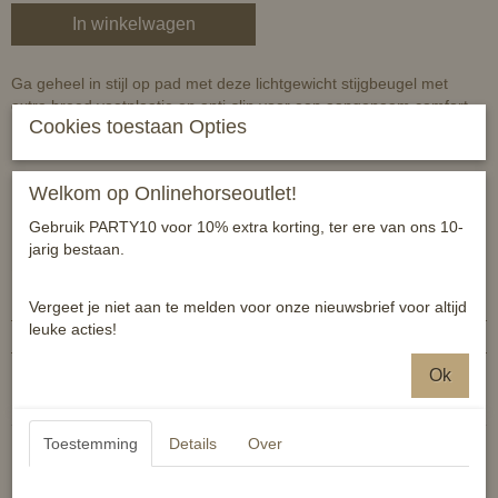
In winkelwagen
Ga geheel in stijl op pad met deze lichtgewicht stijgbeugel met
extra breed voetplaatje en anti-slip voor een aangenaam comfort.
Cookies toestaan Opties
Kleur: Friese vlag
Maat: 12cm
Welkom op Onlinehorseoutlet!
Materiaal: aluminium
Gebruik PARTY10 voor 10% extra korting, ter ere van ons 10-
jarig bestaan.
Specificaties
Productcode
8719214679323
Vergeet je niet aan te melden voor onze nieuwsbrief voor altijd
leuke acties!
EAN code
8719214679323
Reacties
Ok
Toestemming
Details
Over