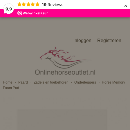
×
19
Reviews
9,9
Inloggen
Registreren
Home
›
Paard
›
Zadels en toebehoren
›
Onderleggers
›
Horze Memory
Foam Pad