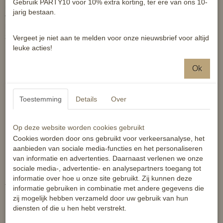
Gebruik PARTY10 voor 10% extra korting, ter ere van ons 10-
microvezel zadelonderlegger. Het traagschuim vormt zich naar de
jarig bestaan.
vorm van de rug van je paard, voor de perfecte pasvorm. Het pad
helpt drukpunten weg te nemen, en helpt bij een goede
zadelpasvorm.
Vergeet je niet aan te melden voor onze nieuwsbrief voor altijd
leuke acties!
Ok
Eigenschappen:
Toestemming
Details
Over
Traagschuim zadelonderlegger
Microvezel oppervlak
Schokabsorberend
Op deze website worden cookies gebruikt
Cookies worden door ons gebruikt voor verkeersanalyse, het
Vormt zich naar de rug van het paard
aanbieden van sociale media-functies en het personaliseren
Lichtgewicht
van informatie en advertenties. Daarnaast verlenen we onze
sociale media-, advertentie- en analysepartners toegang tot
informatie over hoe u onze site gebruikt. Zij kunnen deze
Technische omschrijving:
informatie gebruiken in combinatie met andere gegevens die
zij mogelijk hebben verzameld door uw gebruik van hun
diensten of die u hen hebt verstrekt.
100% polyester.