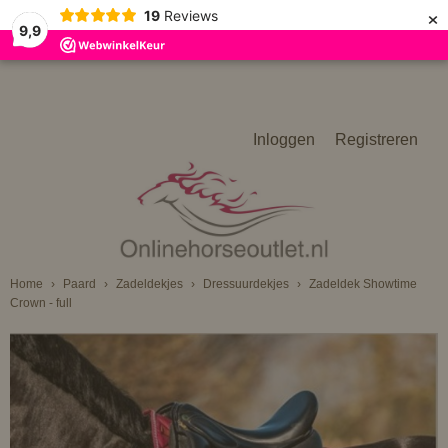
×
19
Reviews
9,9
Inloggen
Registreren
Home
›
Paard
›
Zadeldekjes
›
Dressuurdekjes
›
Zadeldek Showtime
Crown - full