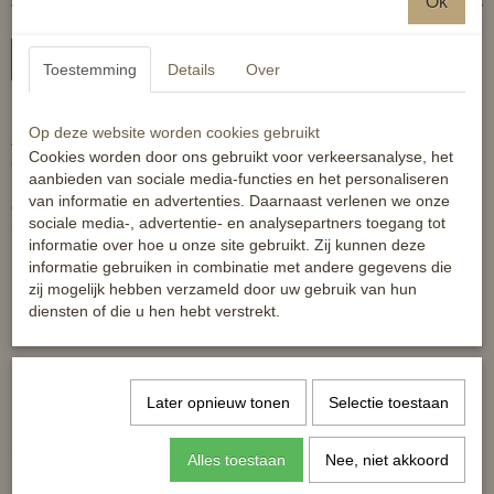
Ok
In winkelwagen
Toestemming
Details
Over
HB Showtime anatomisch zadeldek.
Op deze website worden cookies gebruikt
Anatomisch zadel dek met een mooie pasvorm
Cookies worden door ons gebruikt voor verkeersanalyse, het
onder het zadel. Katoenen buitenstof met gestept
aanbieden van sociale media-functies en het personaliseren
St logo. Binnenzijde van dit dek is
van informatie en advertenties. Daarnaast verlenen we onze
gevoerd met cool Max voering. Dit voor een
sociale media-, advertentie- en analysepartners toegang tot
betere vocht opname en warmte regulerend
informatie over hoe u onze site gebruikt. Zij kunnen deze
Met 2 kleurig fantasie koord
informatie gebruiken in combinatie met andere gegevens die
zij mogelijk hebben verzameld door uw gebruik van hun
Reacties
diensten of die u hen hebt verstrekt.
Later opnieuw tonen
Selectie toestaan
Ook interessant
Alles toestaan
Nee, niet akkoord