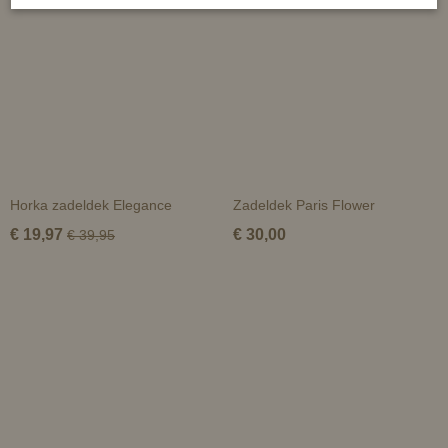
Horka zadeldek Elegance
Zadeldek Paris Flower
€ 19,97
€ 30,00
€ 39,95