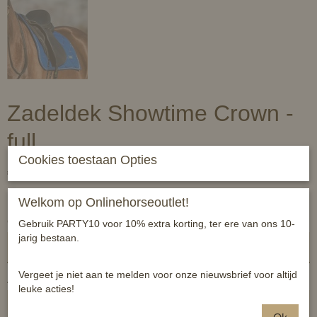
Zadeldek Showtime Crown -
full
Cookies toestaan Opties
€ 47,95
(inclusief btw 21%)
✓
Op voorraad
Welkom op Onlinehorseoutlet!
Crown
Gebruik PARTY10 voor 10% extra korting, ter ere van ons 10-
jarig bestaan.
Vergeet je niet aan te melden voor onze nieuwsbrief voor altijd
Aantal
leuke acties!