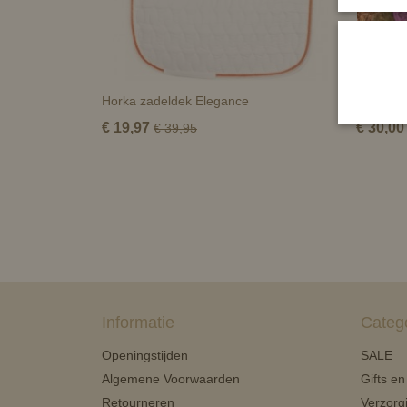
Horka zadeldek Elegance
Zadeldek
€ 19,97
€ 30,00
€ 39,95
Informatie
Categ
Openingstijden
SALE
Algemene Voorwaarden
Gifts e
Retourneren
Verzorg