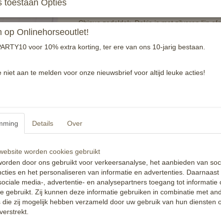
 toestaan Opties
Chique zadeldek. Dekje is met zilveren lijn af
op Onlinehorseoutlet!
Reacties
ARTY10 voor 10% extra korting, ter ere van ons 10-jarig bestaan.
e niet aan te melden voor onze nieuwsbrief voor altijd leuke acties!
mming
Details
Over
ebsite worden cookies gebruikt
orden door ons gebruikt voor verkeersanalyse, het aanbieden van soc
cties en het personaliseren van informatie en advertenties. Daarnaast
ociale media-, advertentie- en analysepartners toegang tot informatie
te gebruikt. Zij kunnen deze informatie gebruiken in combinatie met an
die zij mogelijk hebben verzameld door uw gebruik van hun diensten o
verstrekt.