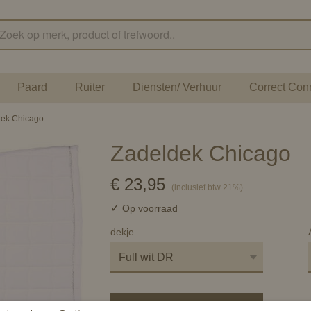
Paard
Ruiter
Diensten/ Verhuur
Correct Con
dek Chicago
Zadeldek Chicago
€ 23,95
(inclusief btw 21%)
✓
Op voorraad
dekje
In winkelwagen