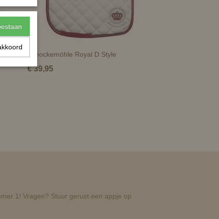
toestaan
akkoord
Schockemöhle Royal D Style
€ 39,95
nummer 1! Vragen? Stuur gerust een appje op