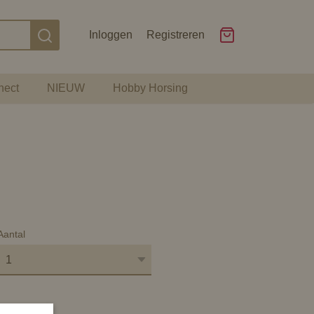
Inloggen
Registreren
nect
NIEUW
Hobby Horsing
Aantal