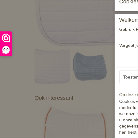
Cookies
Welkom 
Gebruik P
Vergeet j
9,9
Toeste
Op deze w
Ook interessant
Cookies w
media-fun
we onze s
u onze si
gegevens 
hen hebt 