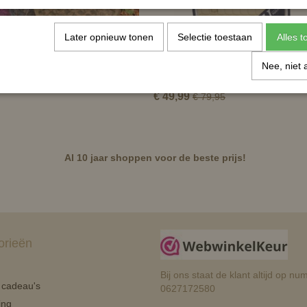
Later opnieuw tonen
Selectie toestaan
Alles 
Nee, niet 
 Paris Flower
B//Vertigo Lexington zadeldek
€ 49,99
€ 79,95
Al 10 jaar shoppen voor de beste prijs!
orieën
Bij ons staat de klant altijd op 
n cadeau's
0627172580
ing