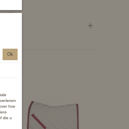
gewerkt.
Ok
iale
 verlenen
 over hoe
dere
f die u