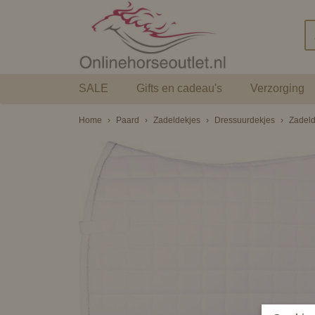
SALE
Gifts en cadeau's
Verzorging
Home
›
Paard
›
Zadeldekjes
›
Dressuurdekjes
›
Zadel