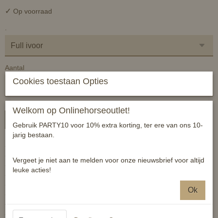
✓
Op voorraad
.
Aantal
Cookies toestaan Opties
Welkom op Onlinehorseoutlet!
In winkelwagen
Gebruik PARTY10 voor 10% extra korting, ter ere van ons 10-
jarig bestaan.
- vocht wordt snel opgenomen
- lussen met klittenbandsluiting
Vergeet je niet aan te melden voor onze nieuwsbrief voor altijd
- lussen voor de singelstoten
leuke acties!
- dikke vulling
- gevoerd met schuim en gewatteerd
Ok
- onderhoudsvriendelijk
- Bovenmaterial: 100% polyester
- functievoering: 100% polyester