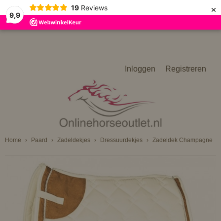
×
19
Reviews
9,9
Inloggen
Registreren
Home
›
Paard
›
Zadeldekjes
›
Dressuurdekjes
›
Zadeldek Champagne