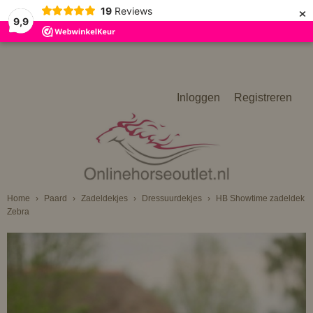
×
19
Reviews
9,9
Inloggen
Registreren
Home
›
Paard
›
Zadeldekjes
›
Dressuurdekjes
›
HB Showtime zadeldek
Zebra