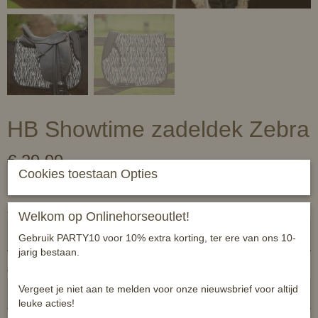
HB Showtime zadeldek Zebra
€ 29,99
(inclusief btw 21%)
Cookies toestaan Opties
✓
Op voorraad
- Levertijd 1 a 2 werkdagen
Zebra
Welkom op Onlinehorseoutlet!
Gebruik PARTY10 voor 10% extra korting, ter ere van ons 10-
jarig bestaan.
Aantal
Vergeet je niet aan te melden voor onze nieuwsbrief voor altijd
leuke acties!