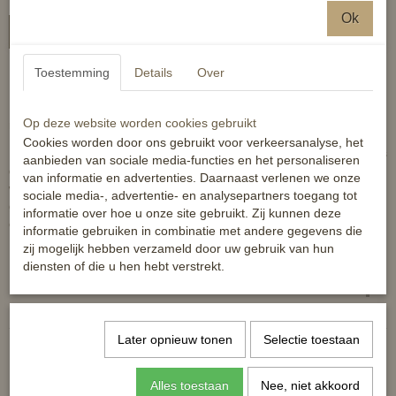
Ok
In winkelwagen
Toestemming
Details
Over
Het HB zadeldek zebra is een luxe dekje uit de Zebra collectie.
Dit dekje is verkrijgbaar in verschillende maten, van mini shet tot en
Op deze website worden cookies gebruikt
met Full, zowel dressuur als veelzijdigheid.
Cookies worden door ons gebruikt voor verkeersanalyse, het
Het dekje heeft een prachtige Zebra print en is aan de voorkant iets
aanbieden van sociale media-functies en het personaliseren
dikker onderlegd, waardoor zadellussen overbodig zijn en schuiven
van informatie en advertenties. Daarnaast verlenen we onze
wordt voorkomen.Ook is het dekje anatomisch gevormd en is
sociale media-, advertentie- en analysepartners toegang tot
gemaakt van een speciale mesh voering die zweet goed opneemt
informatie over hoe u onze site gebruikt. Zij kunnen deze
en ademt.
informatie gebruiken in combinatie met andere gegevens die
zij mogelijk hebben verzameld door uw gebruik van hun
De shetlander maat is alleen uitgevoerd in veelzijdig model.
diensten of die u hen hebt verstrekt.
Reacties
Later opnieuw tonen
Selectie toestaan
Alles toestaan
Nee, niet akkoord