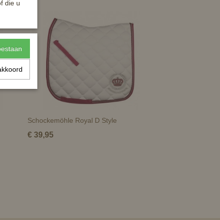
f die u
toestaan
akkoord
Schockemöhle Royal D Style
€ 39,95