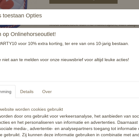
HB Zadeldek - Friese Vlag All Over
 toestaan Opties
Mooi zadeldek van HB Ruitersport, van satijn l
van absorberende voering en singel - en zad
op Onlinehorseoutlet!
Model: full / dressuur
ARTY10 voor 10% extra korting, ter ere van ons 10-jarig bestaan.
Specificaties
e niet aan te melden voor onze nieuwsbrief voor altijd leuke acties!
Productcode
EAN code
Reacties
mming
Details
Over
ebsite worden cookies gebruikt
orden door ons gebruikt voor verkeersanalyse, het aanbieden van soc
cties en het personaliseren van informatie en advertenties. Daarnaast
ociale media-, advertentie- en analysepartners toegang tot informatie
te gebruikt. Zij kunnen deze informatie gebruiken in combinatie met an