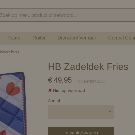
Paard
Ruiter
Diensten/ Verhuur
Correct Con
eldek Fries
HB Zadeldek Fries
€ 49,95
(inclusief btw 21%)
✘
Niet op voorraad
Aantal
In winkelwagen