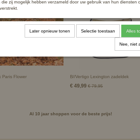
die zij mogelijk hebben verzameld door uw gebruik van hun diensten o
verstrekt.
Later opnieuw tonen
Selectie toestaan
Alles 
Nee, niet 
 Paris Flower
B//Vertigo Lexington zadeldek
€ 49,99
€ 79,95
Al 10 jaar shoppen voor de beste prijs!