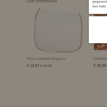
Ook interessant
gegevens 
hen hebt 
Horka zadeldek Elegance
Zadeldek
€ 19,97
€ 30,00
€ 39,95