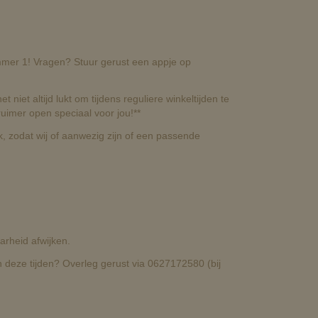
nummer 1! Vragen? Stuur gerust een appje op
t niet altijd lukt om tijdens reguliere winkeltijden te
uimer open speciaal voor jou!**
, zodat wij of aanwezig zijn of een passende
rheid afwijken.
deze tijden? Overleg gerust via 0627172580 (bij