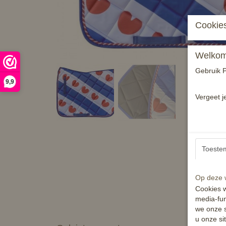
Cookies
Welkom 
Gebruik P
9,9
Vergeet j
Toeste
Op deze w
Cookies w
media-fun
we onze s
u onze si