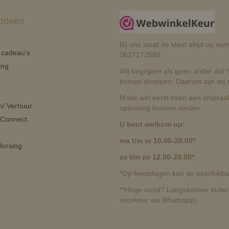
orieën
Bij ons staat de klant altijd op 
n cadeau's
0627172580
ing
Wij begrijpen als geen ander dat he
komen shoppen. Daarom zijn wij r
Maak wel eerst even een afspraak
n/ Verhuur
oplossing kunnen vinden.
 Connect
U bent welkom op:
ma t/m vr 10.00-20.00*
orsing
za t/m zo 12.00-20.00*
*Op feestdagen kan de beschikbaa
**Hoge nood? Langskomen buiten 
voorkeur via Whatsapp)