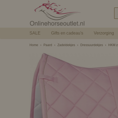
SALE
Gifts en cadeau's
Verzorging
Home
›
Paard
›
Zadeldekjes
›
Dressuurdekjes
›
HKM za