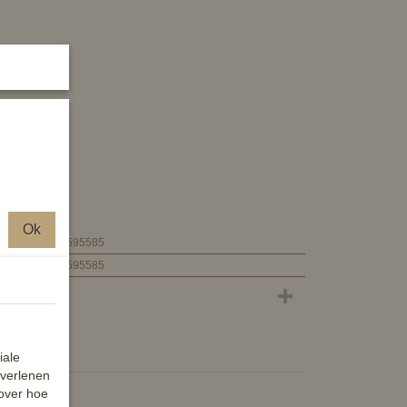
m.
pen
Ok
4057052595585
4057052595585
iale
 verlenen
 over hoe