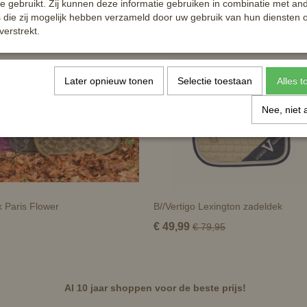
te gebruikt. Zij kunnen deze informatie gebruiken in combinatie met an
die zij mogelijk hebben verzameld door uw gebruik van hun diensten o
verstrekt.
Later opnieuw tonen
Selectie toestaan
Alles 
Nee, niet 
 Paris Flower
B//Vertigo Lexington zadeldek
€ 49,99
€ 79,95
Al 10 jaar shoppen voor de beste prijs!