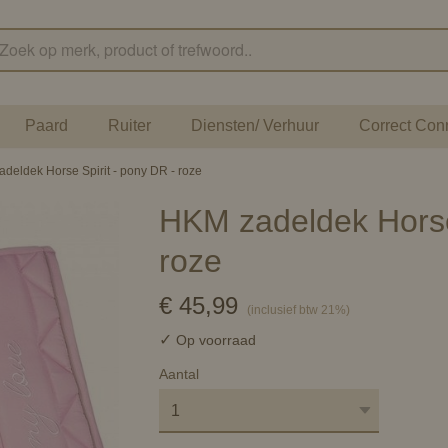
Paard
Ruiter
Diensten/ Verhuur
Correct Con
deldek Horse Spirit - pony DR - roze
HKM zadeldek Horse 
roze
€ 45,99
(inclusief btw 21%)
✓
Op voorraad
Aantal