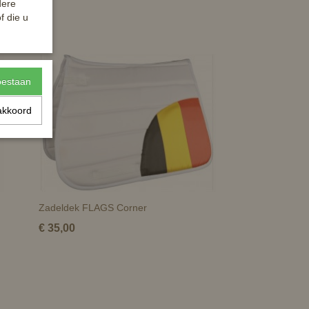
dere
f die u
toestaan
akkoord
Zadeldek FLAGS Corner
€ 35,00