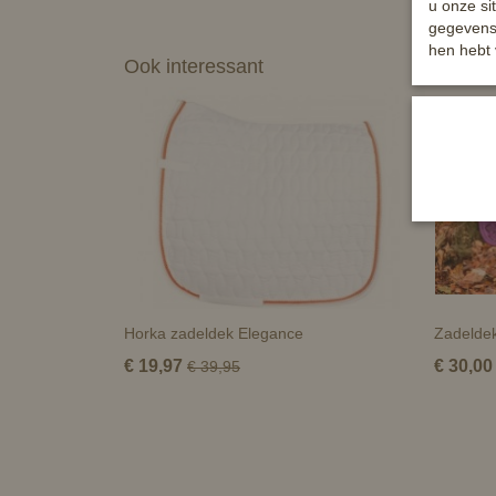
u onze si
gegevens 
hen hebt 
Ook interessant
Horka zadeldek Elegance
Zadeldek
€ 19,97
€ 30,00
€ 39,95