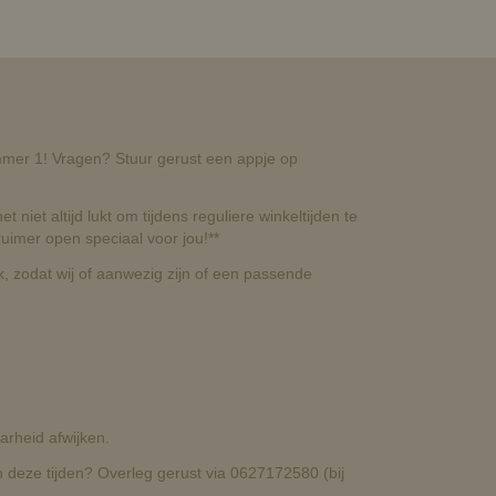
nummer 1! Vragen? Stuur gerust een appje op
t niet altijd lukt om tijdens reguliere winkeltijden te
uimer open speciaal voor jou!**
, zodat wij of aanwezig zijn of een passende
rheid afwijken.
deze tijden? Overleg gerust via 0627172580 (bij