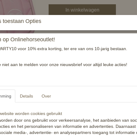
In winkelwagen
 toestaan Opties
Super chique zadeldek met anatomische vor
-ademend
op Onlinehorseoutlet!
-voering heeft vochtregulerende eigenschap
ARTY10 voor 10% extra korting, ter ere van ons 10-jarig bestaan.
-anatomisch gevormd
-100% polyester
e niet aan te melden voor onze nieuwsbrief voor altijd leuke acties!
Specificaties
Productcode
EAN code
mming
Details
Over
Reacties
ebsite worden cookies gebruikt
orden door ons gebruikt voor verkeersanalyse, het aanbieden van soc
cties en het personaliseren van informatie en advertenties. Daarnaast
ociale media-, advertentie- en analysepartners toegang tot informatie