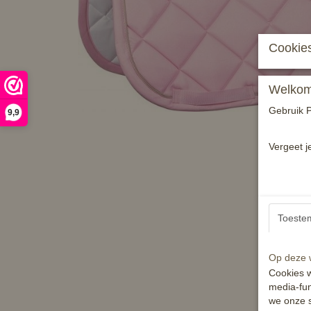
Cookies
Welkom 
Gebruik P
9,9
Vergeet j
Toeste
Op deze w
Cookies w
media-fun
we onze s