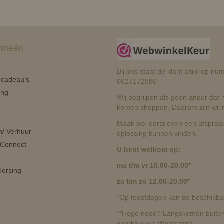
orieën
Bij ons staat de klant altijd op 
n cadeau's
0627172580
ing
Wij begrijpen als geen ander dat he
komen shoppen. Daarom zijn wij r
Maak wel eerst even een afspraak
n/ Verhuur
oplossing kunnen vinden.
 Connect
U bent welkom op:
ma t/m vr 10.00-20.00*
orsing
za t/m zo 12.00-20.00*
*Op feestdagen kan de beschikbaa
**Hoge nood? Langskomen buiten 
voorkeur via Whatsapp)