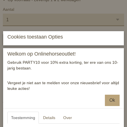
Aantal
Cookies toestaan Opties
In winkelwagen
Welkom op Onlinehorseoutlet!
In het schemer de weg op? Zorg dat je goed zichtbaar bent!
Gebruik PARTY10 voor 10% extra korting, ter ere van ons 10-
Dit voortuig is eenvoudig te bevestigen aan de ringen van je zadel.
jarig bestaan.
met karabijnhaak
universele maat/ one size
Vergeet je niet aan te melden voor onze nieuwsbrief voor altijd
reflecterend
leuke acties!
traploos verstelbaar
Ok
Verkrijgbaar in zwart en geel.
Reacties
Toestemming
Details
Over