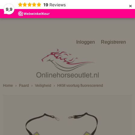
×
19
Reviews
9,9
Inloggen
Registreren
Home
›
Paard
›
Veiligheid
›
HKM voortuig fluorescerend